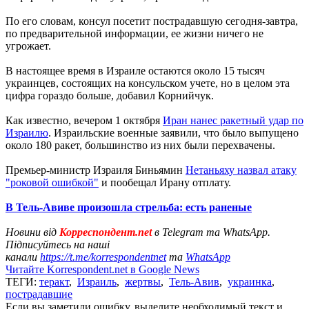
По его словам, консул посетит пострадавшую сегодня-завтра,
по предварительной информации, ее жизни ничего не
угрожает.
В настоящее время в Израиле остаются около 15 тысяч
украинцев, состоящих на консульском учете, но в целом эта
цифра гораздо больше, добавил Корнийчук.
Как известно, вечером 1 октября
Иран нанес ракетный удар по
Израилю
. Израильские военные заявили, что было выпущено
около 180 ракет, большинство из них были перехвачены.
Премьер-министр Израиля Биньямин
Нетаньяху назвал атаку
"роковой ошибкой"
и пообещал Ирану отплату.
В Тель-Авиве произошла стрельба: есть раненые
Новини від
Корреспондент.net
в Telegram та WhatsApp.
Підписуйтесь на наші
канали
https://t.me/korrespondentnet
та
WhatsApp
Читайте Korrespondent.net в Google News
ТЕГИ:
теракт
,
Израиль
,
жертвы
,
Тель-Авив
,
украинка
,
пострадавшие
Если вы заметили ошибку, выделите необходимый текст и