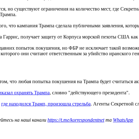
ся, но существуют ограничения на количество мест, где Секрет
 Трампа.
о, что кампания Трампа сделала публичными заявления, котор
 Гаррис, получает защиту от Корпуса морской пехоты США как в
недавних попыток покушения, но ФБР не исключает такой возмож
которого они считают ответственным за убийство иранского ге
ом, что любая попытка покушения на Трампа будет считаться а
иказал охранять Трампа
, словно "действующего президента".
,
где находился Трамп, произошла стрельба
. Агенты Секретной с
уйтесь на наші канали
https://t.me/korrespondentnet
та
WhatsApp