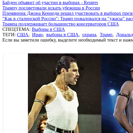
Байден объявит об участии в выборах - Reuters
Трампу посоветовали искать убежища в России
Племянник Джона Кеннеди решил участвовать в выборах пре
"Как в сталинской России": Трамп пожаловался на "ужасы" ра
Трампа поддерживает большинство консерваторов США
СПЕЦТЕМА:
Выборы в США
ТЕГИ:
США
,
Иран
,
выборы в США
,
охрана
,
Трамп
,
Дональд
Если вы заметили ошибку, выделите необходимый текст и нажми