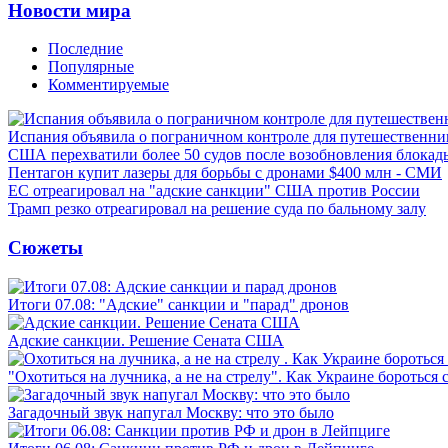
Новости мира
Последние
Популярные
Комментируемые
Испания объявила о пограничном контроле для путешественни
США перехватили более 50 судов после возобновления блокад
Пентагон купит лазеры для борьбы с дронами $400 млн - СМИ
ЕС отреагировал на "адские санкции" США против России
Трамп резко отреагировал на решение суда по бальному залу
Сюжеты
Итоги 07.08: "Адские" санкции и "парад" дронов
Адские санкции. Решение Сената США
"Охотиться на лучника, а не на стрелу". Как Украине бороться 
Загадочный звук напугал Москву: что это было