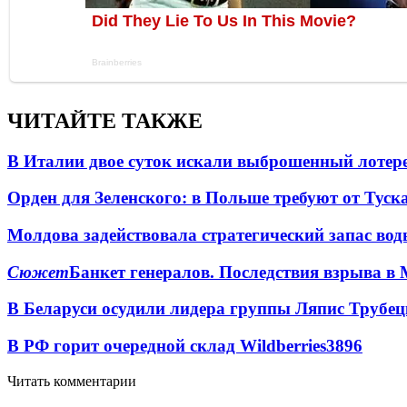
ЧИТАЙТЕ ТАКЖЕ
В Италии двое суток искали выброшенный лоте
Орден для Зеленского: в Польше требуют от Туск
Молдова задействовала стратегический запас вод
Сюжет
Банкет генералов. Последствия взрыва в 
В Беларуси осудили лидера группы Ляпис Трубе
В РФ горит очередной склад Wildberries
3896
Читать комментарии