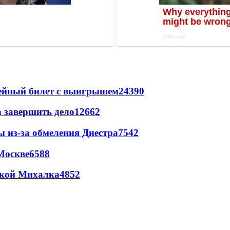
рейный билет с выигрышем
24390
а завершить дело
12662
ы из-за обмеления Днестра
7542
Москве
6588
цкой Михалка
4852