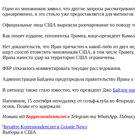
Один из чиновников заявил, что другие запросы рассматривают
одновременно, и это стекло уже предоставляется для митингов
Официальные лица США выразили разочарование по поводу тог
Как пишет издание, оппонентка Трампа, вице-президент Камала
Нет доказательств, что Иран причастен к какой-либо из двух 
ищут способ отомстить чиновникам США, в том числе Трампу, 
Ирана нанести удар на территории США ограничены.
ФБР отказалось комментировать текущие расследования.
Администрация Байдена предупредила правительство Ирана о т
В пятницу также стало известно, что президент Джо
Байден пр
Напомним, 15 сентября неподалеку от гольф-клуба во Флориде
огонь. Позже его задержали.
Новини від
Корреспондент.net
в Telegram та WhatsApp. Підпис
Читайте Korrespondent.net в Google News
Выборы в США