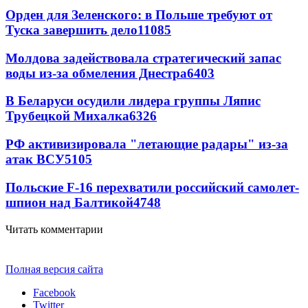
Орден для Зеленского: в Польше требуют от
Туска завершить дело
11085
Молдова задействовала стратегический запас
воды из-за обмеления Днестра
6403
В Беларуси осудили лидера группы Ляпис
Трубецкой Михалка
6326
РФ активизировала "летающие радары" из-за
атак ВСУ
5105
Польские F-16 перехватили российский самолет-
шпион над Балтикой
4748
Читать комментарии
Полная версия сайта
Facebook
Twitter