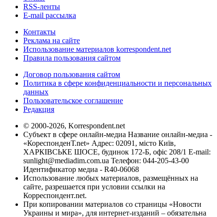
RSS-ленты
E-mail рассылка
Контакты
Реклама на сайте
Использование материалов korrespondent.net
Правила пользования сайтом
Договор пользования сайтом
Политика в сфере конфиденциальности и персональных
данных
Пользовательское соглашение
Редакция
© 2000-2026, Korrespondent.net
Субъект в сфере онлайн-медиа Название онлайн-медиа -
«КореспонденТ.net» Адрес: 02091, місто Київ,
ХАРКІВСЬКЕ ШОСЕ, будинок 172-Б, офіс 208/1 E-mail:
sunlight@mediadim.com.ua
Телефон: 044-205-43-00
Идентификатор медиа - R40-06068
Использование любых материалов, размещённых на
сайте, разрешается при условии ссылки на
Корреспондент.net.
При копировании материалов со страницы «Новости
Украины и мира», для интернет-изданий – обязательна