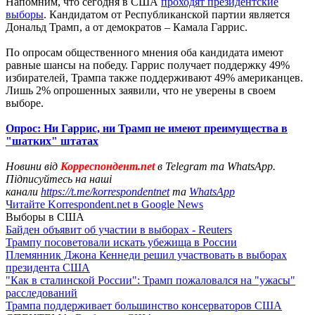
Напомним, что сегодня в США
проходят президентские
выборы
. Кандидатом от Республиканской партии является
Дональд Трамп, а от демократов – Камала Гаррис.
По опросам общественного мнения оба кандидата имеют
равные шансы на победу. Гаррис получает поддержку 49%
избирателей, Трампа также поддерживают 49% американцев.
Лишь 2% опрошенных заявили, что не уверены в своем
выборе.
Опрос: Ни Гаррис, ни Трамп не имеют преимущества в
"шатких" штатах
Новини від
Корреспондент.net
в Telegram та WhatsApp.
Підписуйтесь на наші
канали
https://t.me/korrespondentnet
та
WhatsApp
Читайте Korrespondent.net в Google News
Выборы в США
Байден объявит об участии в выборах - Reuters
Трампу посоветовали искать убежища в России
Племянник Джона Кеннеди решил участвовать в выборах
президента США
"Как в сталинской России": Трамп пожаловался на "ужасы"
расследований
Трампа поддерживает большинство консерваторов США