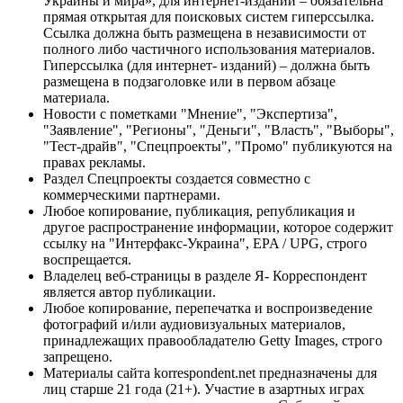
Украины и мира», для интернет-изданий – обязательна
прямая открытая для поисковых систем гиперссылка.
Ссылка должна быть размещена в независимости от
полного либо частичного использования материалов.
Гиперссылка (для интернет- изданий) – должна быть
размещена в подзаголовке или в первом абзаце
материала.
Новости с пометками "Мнение", "Экспертиза",
"Заявление", "Регионы", "Деньги", "Власть", "Выборы",
"Тест-драйв", "Спецпроекты", "Промо" публикуются на
правах рекламы.
Раздел Спецпроекты создается совместно с
коммерческими партнерами.
Любое копирование, публикация, републикация и
другое распространение информации, которое содержит
ссылку на "Интерфакс-Украина", EPA / UPG, строго
воспрещается.
Владелец веб-страницы в разделе Я- Корреспондент
является автор публикации.
Любое копирование, перепечатка и воспроизведение
фотографий и/или аудиовизуальных материалов,
принадлежащих правообладателю Getty Images, строго
запрещено.
Материалы сайта korrespondent.net предназначены для
лиц старше 21 года (21+). Участие в азартных играх