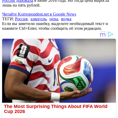
России дорожала
в июне 2016 года. Но тогда цена выросла
лишь на пять рублей.
Читайте Korrespondent.net в Google News
ТЕГИ:
Россия
,
алкоголь
,
цена
,
водка
Если вы заметили ошибку, выделите необходимый текст и
нажмите Ctrl+Enter, чтобы сообщить об этом редакции.