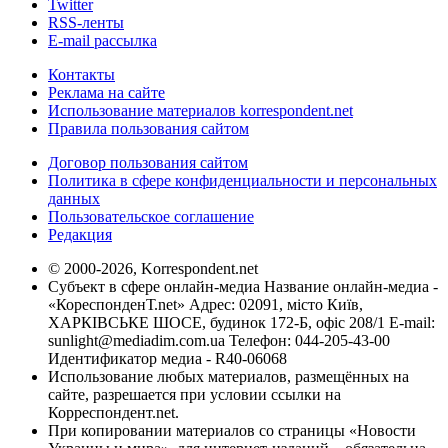
Twitter
RSS-ленты
E-mail рассылка
Контакты
Реклама на сайте
Использование материалов korrespondent.net
Правила пользования сайтом
Договор пользования сайтом
Политика в сфере конфиденциальности и персональных
данных
Пользовательское соглашение
Редакция
© 2000-2026, Korrespondent.net
Субъект в сфере онлайн-медиа Название онлайн-медиа -
«КореспонденТ.net» Адрес: 02091, місто Київ,
ХАРКІВСЬКЕ ШОСЕ, будинок 172-Б, офіс 208/1 E-mail:
sunlight@mediadim.com.ua
Телефон: 044-205-43-00
Идентификатор медиа - R40-06068
Использование любых материалов, размещённых на
сайте, разрешается при условии ссылки на
Корреспондент.net.
При копировании материалов со страницы «Новости