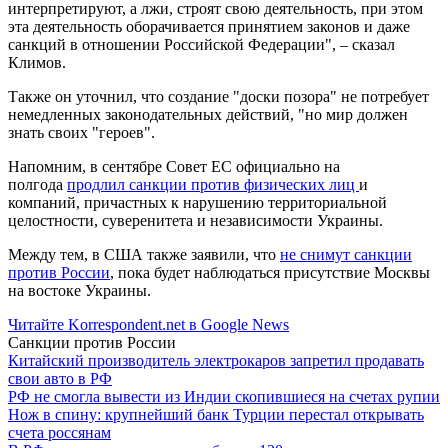
интерпретируют, а лжи, строят свою деятельность, при этом
эта деятельность оборачивается принятием законов и даже
санкций в отношении Российской Федерации", – сказал
Климов.
Также он уточнил, что создание "доски позора" не потребует
немедленных законодательных действий, "но мир должен
знать своих "героев".
Напомним, в сентябре Совет ЕС официально на
полгода
продлил санкции против физических лиц
и
компаний, причастных к нарушению территориальной
целостности, суверенитета и независимости Украины.
Между тем, в США также заявили, что
не снимут санкции
против России
, пока будет наблюдаться присутствие Москвы
на востоке Украины.
Читайте Korrespondent.net в Google News
Санкции против России
Китайский производитель электрокаров запретил продавать
свои авто в РФ
РФ не смогла вывести из Индии скопившиеся на счетах рупии
Нож в спину: крупнейший банк Турции перестал открывать
счета россянам