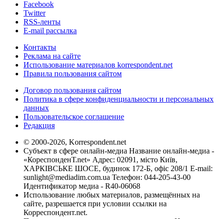
Facebook
Twitter
RSS-ленты
E-mail рассылка
Контакты
Реклама на сайте
Использование материалов korrespondent.net
Правила пользования сайтом
Договор пользования сайтом
Политика в сфере конфиденциальности и персональных
данных
Пользовательское соглашение
Редакция
© 2000-2026, Korrespondent.net
Субъект в сфере онлайн-медиа Название онлайн-медиа -
«КореспонденТ.net» Адрес: 02091, місто Київ,
ХАРКІВСЬКЕ ШОСЕ, будинок 172-Б, офіс 208/1 E-mail:
sunlight@mediadim.com.ua
Телефон: 044-205-43-00
Идентификатор медиа - R40-06068
Использование любых материалов, размещённых на
сайте, разрешается при условии ссылки на
Корреспондент.net.