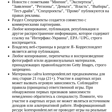
Новости с пометками "Мнение", "Экспертиза",
"Заявление", "Регионы", "Деньги", "Власть", "Выборы",
"Тест-драйв", "Спецпроекты", "Промо" публикуются на
правах рекламы.
Раздел Спецпроекты создается совместно с
коммерческими партнерами.
Любое копирование, публикация, републикация и
другое распространение информации, которое содержит
ссылку на "Интерфакс-Украина", EPA / UPG, строго
воспрещается.
Владелец веб-страницы в разделе Я- Корреспондент
является автор публикации.
Любое копирование, перепечатка и воспроизведение
фотографий и/или аудиовизуальных материалов,
принадлежащих правообладателю Getty Images, строго
запрещено.
Материалы сайта korrespondent.net предназначены для
лиц старше 21 года (21+). Участие в азартных играх
может вызвать игровую зависимость. Соблюдайте
правила (принципы) ответственной игры. При
обнаружении первых признаков зависимости
немедленно обратитесь к специалисту. Помните, что
участие в азартных играх не может являться источником
доходов или альтернативой работе. Информационный
ресурс korrespondent.net не проводит игры на реальные