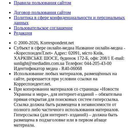
Правила пользования сайтом
Договор пользования сайтом
Политика в сфере конфиденциальности и персональных
данных
Пользовательское соглашение
Редакция
© 2000-2026, Korrespondent.net
Субъект в сфере онлайн-медиа Название онлайн-медиа -
«КореспонденТ.net» Адрес: 02091, місто Київ,
ХАРКІВСЬКЕ ШОСЕ, будинок 172-Б, офіс 208/1 E-mail:
sunlight@mediadim.com.ua
Телефон: 044-205-43-00
Идентификатор медиа - R40-06068
Использование любых материалов, размещённых на
сайте, разрешается при условии ссылки на
Корреспондент.net.
При копировании материалов со страницы «Новости
Украины и мира», для интернет-изданий – обязательна
прямая открытая для поисковых систем гиперссылка.
Ссылка должна быть размещена в независимости от
полного либо частичного использования материалов.
Гиперссылка (для интернет- изданий) – должна быть
размещена в подзаголовке или в первом абзаце
материала.