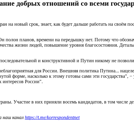
ние добрых отношений со всеми государ
н на новый срок, знает, как будет дальше работать на своём по
е. Он полон планов, времени на передышку нет. Потому что обоз
чества жизни людей, повышение уровня благосостояния. Детальна
 последовательной и конструктивной и Путин никому не позволи
 неблагоприятная для России. Внешняя политика Путина... наце
нутой форме, насколько к этому готовы сами эти государства", −
х интересов России".
раны. Участие в них приняли восемь кандидатов, в том числе д
а наш канал
https://t.me/korrespondentnet