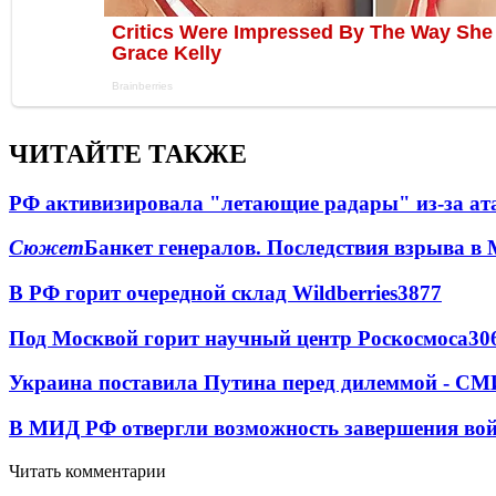
ЧИТАЙТЕ ТАКЖЕ
РФ активизировала "летающие радары" из-за а
Сюжет
Банкет генералов. Последствия взрыва в 
В РФ горит очередной склад Wildberries
3877
Под Москвой горит научный центр Роскосмоса
30
Украина поставила Путина перед дилеммой - СМ
В МИД РФ отвергли возможность завершения во
Читать комментарии