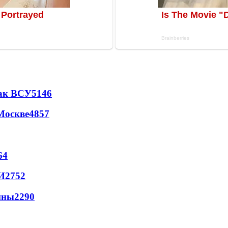
так ВСУ
5146
Москве
4857
64
И
2752
йны
2290