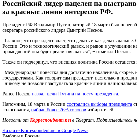
Российский лидер нацелен на выстраива
за красные линии интересов РФ.
Президент РФ Владимир Путин, который 18 марта был переизбра
секретарь российского лидера Дмитрий Песков.
"Главное, что президент знает, что делать и как делать дальш
России. Это и технологический рывок, и рывок в улучшении ка
промедлений она будет реализовываться", − отметил Песков.
Также он подчеркнул, что внешняя политика России останется
"Международная повестка дня достаточно накаленная, скорее,
государствами. Как говорит сам президент, настолько в продви
"никому не позволит заступать за красные линии национальны
Ранее Песков
назвал цели Путина на посту президента
.
Напомним, 18 марта в России
состоялись выборы президента
ст
голосования,
набрав более 76% голосов
избирателей.
Новости от
Корреспондент.net
в Telegram. Подписывайтесь н
Читайте Korrespondent.net в Google News
Выборы в России