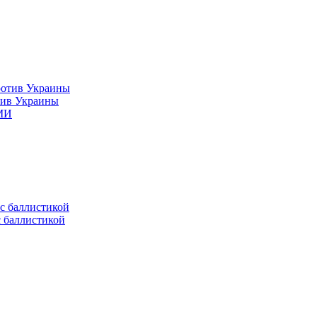
тив Украины
СМИ
с баллистикой