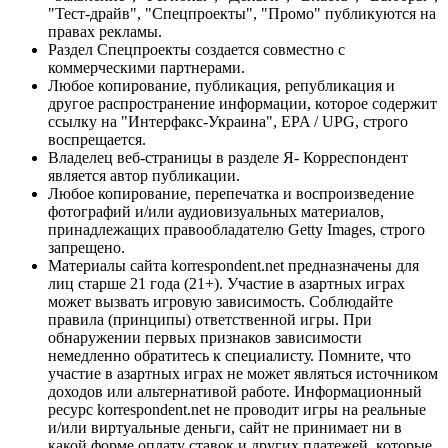
"Тест-драйв", "Спецпроекты", "Промо" публикуются на
правах рекламы.
Раздел Спецпроекты создается совместно с
коммерческими партнерами.
Любое копирование, публикация, републикация и
другое распространение информации, которое содержит
ссылку на "Интерфакс-Украина", EPA / UPG, строго
воспрещается.
Владелец веб-страницы в разделе Я- Корреспондент
является автор публикации.
Любое копирование, перепечатка и воспроизведение
фотографий и/или аудиовизуальных материалов,
принадлежащих правообладателю Getty Images, строго
запрещено.
Материалы сайта korrespondent.net предназначены для
лиц старше 21 года (21+). Участие в азартных играх
может вызвать игровую зависимость. Соблюдайте
правила (принципы) ответственной игры. При
обнаружении первых признаков зависимости
немедленно обратитесь к специалисту. Помните, что
участие в азартных играх не может являться источником
доходов или альтернативой работе. Информационный
ресурс korrespondent.net не проводит игры на реальные
и/или виртуальные деньги, сайт не принимает ни в
какой форме оплату ставок и других платежей, которые