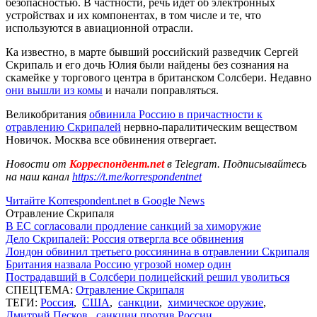
безопасностью. В частности, речь идет об электронных
устройствах и их компонентах, в том числе и те, что
используются в авиационной отрасли.
Ка известно, в марте бывший российский разведчик Сергей
Скрипаль и его дочь Юлия были найдены без сознания на
скамейке у торгового центра в британском Солсбери. Недавно
они вышли из комы
и начали поправляться.
Великобритания
обвинила Россию в причастности к
отравлению Скрипалей
нервно-паралитическим веществом
Новичок. Москва все обвинения отвергает.
Новости от
Корреспондент.net
в Telegram. Подписывайтесь
на наш канал
https://t.me/korrespondentnet
Читайте Korrespondent.net в Google News
Отравление Скрипаля
В ЕС согласовали продление санкций за химоружие
Дело Скрипалей: Россия отвергла все обвинения
Лондон обвинил третьего россиянина в отравлении Скрипаля
Британия назвала Россию угрозой номер один
Пострадавший в Солсбери полицейский решил уволиться
СПЕЦТЕМА:
Отравление Скрипаля
ТЕГИ:
Россия
,
США
,
санкции
,
химическое оружие
,
Дмитрий Песков
,
санкции против России