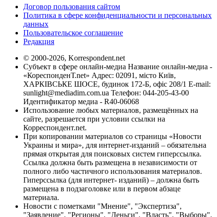
Договор пользования сайтом
Политика в сфере конфиденциальности и персональных
данных
Пользовательское соглашение
Редакция
© 2000-2026, Korrespondent.net
Субъект в сфере онлайн-медиа Название онлайн-медиа -
«КореспонденТ.net» Адрес: 02091, місто Київ,
ХАРКІВСЬКЕ ШОСЕ, будинок 172-Б, офіс 208/1 E-mail:
sunlight@mediadim.com.ua
Телефон: 044-205-43-00
Идентификатор медиа - R40-06068
Использование любых материалов, размещённых на
сайте, разрешается при условии ссылки на
Корреспондент.net.
При копировании материалов со страницы «Новости
Украины и мира», для интернет-изданий – обязательна
прямая открытая для поисковых систем гиперссылка.
Ссылка должна быть размещена в независимости от
полного либо частичного использования материалов.
Гиперссылка (для интернет- изданий) – должна быть
размещена в подзаголовке или в первом абзаце
материала.
Новости с пометками "Мнение", "Экспертиза",
"Заявление", "Регионы", "Деньги", "Власть", "Выборы",