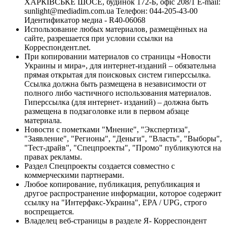
ХАРКІВСЬКЕ ШОСЕ, будинок 172-Б, офіс 208/1 E-mail:
sunlight@mediadim.com.ua
Телефон: 044-205-43-00
Идентификатор медиа - R40-06068
Использование любых материалов, размещённых на
сайте, разрешается при условии ссылки на
Корреспондент.net.
При копировании материалов со страницы «Новости
Украины и мира», для интернет-изданий – обязательна
прямая открытая для поисковых систем гиперссылка.
Ссылка должна быть размещена в независимости от
полного либо частичного использования материалов.
Гиперссылка (для интернет- изданий) – должна быть
размещена в подзаголовке или в первом абзаце
материала.
Новости с пометками "Мнение", "Экспертиза",
"Заявление", "Регионы", "Деньги", "Власть", "Выборы",
"Тест-драйв", "Спецпроекты", "Промо" публикуются на
правах рекламы.
Раздел Спецпроекты создается совместно с
коммерческими партнерами.
Любое копирование, публикация, републикация и
другое распространение информации, которое содержит
ссылку на "Интерфакс-Украина", EPA / UPG, строго
воспрещается.
Владелец веб-страницы в разделе Я- Корреспондент