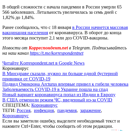
В общей сложности с начала пандемии в России умерли 65
566 заболевших. Летальность увеличилась за семь дней с
1,82% до 1,84%.
Ранее сообщалось, что с 18 января
в России начнется массовая
вакцинация населения
от коронавируса. В оборот до конца
этого месяца поступит 2,1 млн доз COVID-вакцины.
Новости от
Корреспондент.net
в Telegram. Подписывайтесь
на наш канал
https://t.me/korrespondentnet
Читайте Korrespondent.net в Google News
Коронавирус
В Минздраве сказали, нужно ли больше одной бустерной
прививки от COVID-19
Подвид Омикрона Arcturus впервые привел к гибели человека
Заболеваемость COVID-19 в Украине пошла на спад
Новый вариант коронавируса попал из Индии в Европу
В США отменили режим ЧС, введенный из-за COVID
СПЕЦТЕМА:
Коронавирус
ТЕГИ:
Россия
,
инфекция
,
пандемия
,
заражение
,
Коронавирус
Если вы заметили ошибку, выделите необходимый текст и
нажмите Ctrl+Enter, чтобы сообщить об этом редакции.