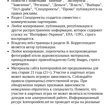
Новости с пометками "Мнение", "Экспертиза",
"Заявление", "Регионы", "Деньги", "Власть", "Выборы",
"Тест-драйв", "Спецпроекты", "Промо" публикуются на
правах рекламы.
Раздел Спецпроекты создается совместно с
коммерческими партнерами.
Любое копирование, публикация, републикация и
другое распространение информации, которое содержит
ссылку на "Интерфакс-Украина", EPA / UPG, строго
воспрещается.
Владелец веб-страницы в разделе Я- Корреспондент
является автор публикации.
Любое копирование, перепечатка и воспроизведение
фотографий и/или аудиовизуальных материалов,
принадлежащих правообладателю Getty Images, строго
запрещено.
Материалы сайта korrespondent.net предназначены для
лиц старше 21 года (21+). Участие в азартных играх
может вызвать игровую зависимость. Соблюдайте
правила (принципы) ответственной игры. При
обнаружении первых признаков зависимости
немедленно обратитесь к специалисту. Помните, что
участие в азартных играх не может являться источником
доходов или альтернативой работе. Информационный
ресурс korrespondent.net не проводит игры на реальные