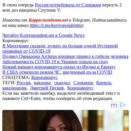
В свою очередь
Россия потребовала от Словакии
вернуть 2
млн доз вакцины Спутник V.
Новости от
Корреспондент.net
в Telegram. Подписывайтесь
на наш канал
https://t.me/korrespondentnet
Читайте Korrespondent.net в Google News
Коронавирус
В Минздраве сказали, нужно ли больше одной бустерной
прививки от COVID-19
Подвид Омикрона Arcturus впервые привел к гибели человека
Заболеваемость COVID-19 в Украине пошла на спад
Новый вариант коронавируса попал из Индии в Европу
В США отменили режим ЧС, введенный из-за COVID
СПЕЦТЕМА:
Коронавирус
ТЕГИ:
Россия
,
вакцина
,
скандал
,
Словакия
,
Кремль
,
вакцинация
,
Дмитрий Песков
,
Коронавирус
Если вы заметили ошибку, выделите необходимый текст и
нажмите Ctrl+Enter, чтобы сообщить об этом редакции.