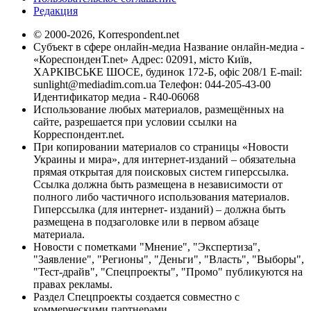
Редакция
© 2000-2026, Korrespondent.net
Субъект в сфере онлайн-медиа Название онлайн-медиа -
«КореспонденТ.net» Адрес: 02091, місто Київ,
ХАРКІВСЬКЕ ШОСЕ, будинок 172-Б, офіс 208/1 E-mail:
sunlight@mediadim.com.ua
Телефон: 044-205-43-00
Идентификатор медиа - R40-06068
Использование любых материалов, размещённых на
сайте, разрешается при условии ссылки на
Корреспондент.net.
При копировании материалов со страницы «Новости
Украины и мира», для интернет-изданий – обязательна
прямая открытая для поисковых систем гиперссылка.
Ссылка должна быть размещена в независимости от
полного либо частичного использования материалов.
Гиперссылка (для интернет- изданий) – должна быть
размещена в подзаголовке или в первом абзаце
материала.
Новости с пометками "Мнение", "Экспертиза",
"Заявление", "Регионы", "Деньги", "Власть", "Выборы",
"Тест-драйв", "Спецпроекты", "Промо" публикуются на
правах рекламы.
Раздел Спецпроекты создается совместно с
коммерческими партнерами.