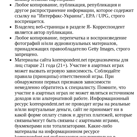
Любое копирование, публикация, републикация и
другое распространение информации, которое содержит
ссылку на "Интерфакс-Украина", EPA / UPG, строго
воспрещается.
Владелец веб-страницы в разделе Я- Корреспондент
является автор публикации.
Любое копирование, перепечатка и воспроизведение
фотографий и/или аудиовизуальных материалов,
принадлежащих правообладателю Getty Images, строго
запрещено.
Материалы сайта korrespondent.net предназначены для
лиц старше 21 года (21+). Участие в азартных играх
может вызвать игровую зависимость. Соблюдайте
правила (принципы) ответственной игры. При
обнаружении первых признаков зависимости
немедленно обратитесь к специалисту. Помните, что
участие в азартных играх не может являться источником
доходов или альтернативой работе. Информационный
ресурс korrespondent.net не проводит игры на реальные
и/или виртуальные деньги, сайт не принимает ни в
какой форме оплату ставок и других платежей, которые
связаны/могут быть связаны с азартными играми,
букмекерами или тотализаторами. Какие-либо
материалы на информационном ресурсе
korrespondent.net публикуются исключительно в