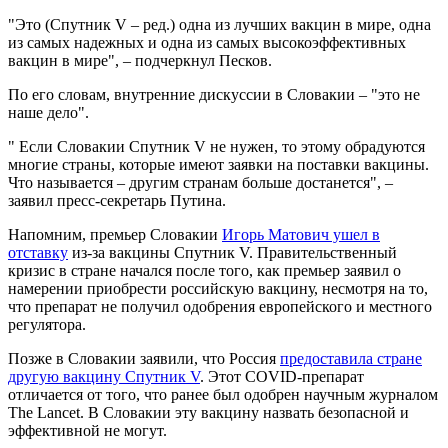
"Это (Спутник V – ред.) одна из лучших вакцин в мире, одна
из самых надежных и одна из самых высокоэффективных
вакцин в мире", – подчеркнул Песков.
По его словам, внутренние дискуссии в Словакии – "это не
наше дело".
" Если Словакии Спутник V не нужен, то этому обрадуются
многие страны, которые имеют заявки на поставки вакцины.
Что называется – другим странам больше достанется", –
заявил пресс-секретарь Путина.
Напомним, премьер Словакии
Игорь Матович ушел в
отставку
из-за вакцины Спутник V. Правительственный
кризис в стране начался после того, как премьер заявил о
намерении приобрести российскую вакцину, несмотря на то,
что препарат не получил одобрения европейского и местного
регулятора.
Позже в Словакии заявили, что Россия
предоставила стране
другую вакцину Спутник V
. Этот COVID-препарат
отличается от того, что ранее был одобрен научным журналом
The Lancet. В Словакии эту вакцину назвать безопасной и
эффективной не могут.