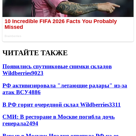
ЧИТАЙТЕ ТАКЖЕ
Появились спутниковые снимки складов
Wildberries
9023
РФ активизировала "летающие радары" из-за
атак ВСУ
4886
В РФ горит очередной склад Wildberries
3311
СМИ: В ресторане в Москве погибла дочь
генерала
2494
Взрыв в Москве: Италия ответила РФ на ее