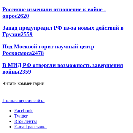
Россияне изменили отношение к войне -
опрос
2620
Запад предупредил РФ из-за новых действий в
Грузии
2559
Под Москвой горит научный центр
Роскосмоса
2478
В МИД РФ отвергли возможность завершения
войны
2359
Читать комментарии
Полная версия сайта
Facebook
Twitter
RSS-ленты
E-mail рассылка