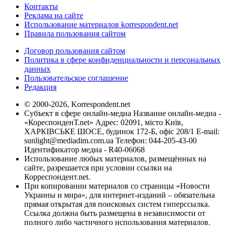
Контакты
Реклама на сайте
Использование материалов korrespondent.net
Правила пользования сайтом
Договор пользования сайтом
Политика в сфере конфиденциальности и персональных
данных
Пользовательское соглашение
Редакция
© 2000-2026, Korrespondent.net
Субъект в сфере онлайн-медиа Название онлайн-медиа -
«КореспонденТ.net» Адрес: 02091, місто Київ,
ХАРКІВСЬКЕ ШОСЕ, будинок 172-Б, офіс 208/1 E-mail:
sunlight@mediadim.com.ua
Телефон: 044-205-43-00
Идентификатор медиа - R40-06068
Использование любых материалов, размещённых на
сайте, разрешается при условии ссылки на
Корреспондент.net.
При копировании материалов со страницы «Новости
Украины и мира», для интернет-изданий – обязательна
прямая открытая для поисковых систем гиперссылка.
Ссылка должна быть размещена в независимости от
полного либо частичного использования материалов.