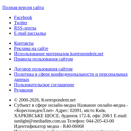
Полная версия сайта
Facebook
Twitter
RSS-ленты
E-mail рассылка
Контакты
Реклама на сайте
Использование материалов korrespondent.net
Правила пользования сайтом
Договор пользования сайтом
Политика в сфере конфиденциальности и персональных
данных
Пользовательское соглашение
Редакция
© 2000-2026, Korrespondent.net
Субъект в сфере онлайн-медиа Название онлайн-медиа -
«КореспонденТ.net» Адрес: 02091, місто Київ,
ХАРКІВСЬКЕ ШОСЕ, будинок 172-Б, офіс 208/1 E-mail:
sunlight@mediadim.com.ua
Телефон: 044-205-43-00
Идентификатор медиа - R40-06068