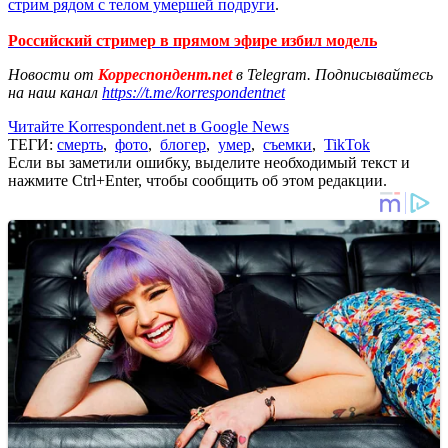
стрим рядом с телом умершей подруги
.
Российский стример в прямом эфире избил модель
Новости от
Корреспондент.net
в Telegram. Подписывайтесь
на наш канал
https://t.me/korrespondentnet
Читайте Korrespondent.net в Google News
ТЕГИ:
смерть
,
фото
,
блогер
,
умер
,
съемки
,
TikTok
Если вы заметили ошибку, выделите необходимый текст и
нажмите Ctrl+Enter, чтобы сообщить об этом редакции.