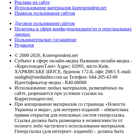
Реклама на сайте
Использование материалов korrespondent.net
Правила пользования сайтом
Договор пользования сайтом
Политика в сфере конфиденциальности и персональных
данных
Пользовательское соглашение
Редакция
© 2000-2026, Korrespondent.net
Субъект в сфере онлайн-медиа Название онлайн-медиа -
«КореспонденТ.net» Адрес: 02091, місто Київ,
ХАРКІВСЬКЕ ШОСЕ, будинок 172-Б, офіс 208/1 E-mail:
sunlight@mediadim.com.ua
Телефон: 044-205-43-00
Идентификатор медиа - R40-06068
Использование любых материалов, размещённых на
сайте, разрешается при условии ссылки на
Корреспондент.net.
При копировании материалов со страницы «Новости
Украины и мира», для интернет-изданий – обязательна
прямая открытая для поисковых систем гиперссылка.
Ссылка должна быть размещена в независимости от
полного либо частичного использования материалов.
Гиперссылка (для интернет- изданий) – должна быть