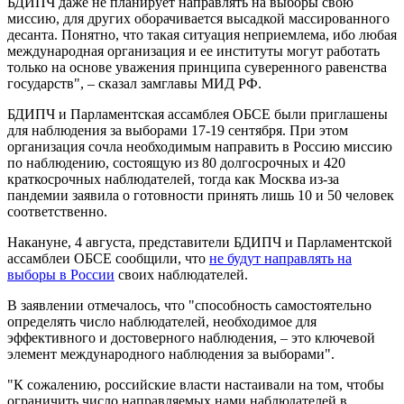
БДИПЧ даже не планирует направлять на выборы свою
миссию, для других оборачивается высадкой массированного
десанта. Понятно, что такая ситуация неприемлема, ибо любая
международная организация и ее институты могут работать
только на основе уважения принципа суверенного равенства
государств", – сказал замглавы МИД РФ.
БДИПЧ и Парламентская ассамблея ОБСЕ были приглашены
для наблюдения за выборами 17-19 сентября. При этом
организация сочла необходимым направить в Россию миссию
по наблюдению, состоящую из 80 долгосрочных и 420
краткосрочных наблюдателей, тогда как Москва из-за
пандемии заявила о готовности принять лишь 10 и 50 человек
соответственно.
Накануне, 4 августа, представители БДИПЧ и Парламентской
ассамблеи ОБСЕ сообщили, что
не будут направлять на
выборы в России
своих наблюдателей.
В заявлении отмечалось, что "способность самостоятельно
определять число наблюдателей, необходимое для
эффективного и достоверного наблюдения, – это ключевой
элемент международного наблюдения за выборами".
"К сожалению, российские власти настаивали на том, чтобы
ограничить число направляемых нами наблюдателей в