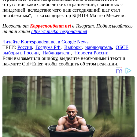
отсутствие каких-либо четких ограничений, связанных с
пандемией, вследствие чего наш сегодняшний шаг стал
неизбежным", – сказал директор БДИПЧ Маттео Мекаччи.
Новости от
Корреспондент.net
в Telegram. Подписывайтесь
на наш канал
https://t.me/korrespondentnet
Читайте Korrespondent.net в Google News
ТЕГИ:
Россия
,
Госдума РФ
,
Выборы
,
наблюдатель
,
ОБСЕ
,
выборы в России
,
Наблюдатели
,
Новости России
Если вы заметили ошибку, выделите необходимый текст и
нажмите Ctrl+Enter, чтобы сообщить об этом редакции.