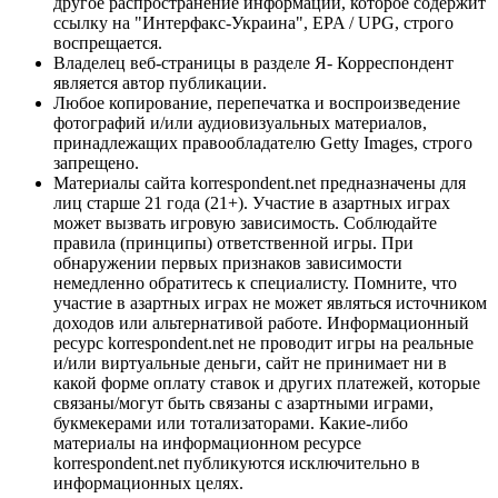
другое распространение информации, которое содержит
ссылку на "Интерфакс-Украина", EPA / UPG, строго
воспрещается.
Владелец веб-страницы в разделе Я- Корреспондент
является автор публикации.
Любое копирование, перепечатка и воспроизведение
фотографий и/или аудиовизуальных материалов,
принадлежащих правообладателю Getty Images, строго
запрещено.
Материалы сайта korrespondent.net предназначены для
лиц старше 21 года (21+). Участие в азартных играх
может вызвать игровую зависимость. Соблюдайте
правила (принципы) ответственной игры. При
обнаружении первых признаков зависимости
немедленно обратитесь к специалисту. Помните, что
участие в азартных играх не может являться источником
доходов или альтернативой работе. Информационный
ресурс korrespondent.net не проводит игры на реальные
и/или виртуальные деньги, сайт не принимает ни в
какой форме оплату ставок и других платежей, которые
связаны/могут быть связаны с азартными играми,
букмекерами или тотализаторами. Какие-либо
материалы на информационном ресурсе
korrespondent.net публикуются исключительно в
информационных целях.