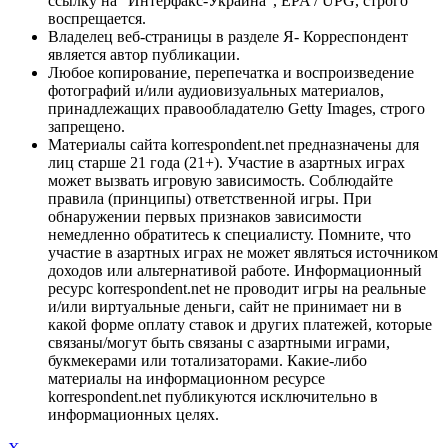
ссылку на "Интерфакс-Украина", EPA / UPG, строго
воспрещается.
Владелец веб-страницы в разделе Я- Корреспондент
является автор публикации.
Любое копирование, перепечатка и воспроизведение
фотографий и/или аудиовизуальных материалов,
принадлежащих правообладателю Getty Images, строго
запрещено.
Материалы сайта korrespondent.net предназначены для
лиц старше 21 года (21+). Участие в азартных играх
может вызвать игровую зависимость. Соблюдайте
правила (принципы) ответственной игры. При
обнаружении первых признаков зависимости
немедленно обратитесь к специалисту. Помните, что
участие в азартных играх не может являться источником
доходов или альтернативой работе. Информационный
ресурс korrespondent.net не проводит игры на реальные
и/или виртуальные деньги, сайт не принимает ни в
какой форме оплату ставок и других платежей, которые
связаны/могут быть связаны с азартными играми,
букмекерами или тотализаторами. Какие-либо
материалы на информационном ресурсе
korrespondent.net публикуются исключительно в
информационных целях.