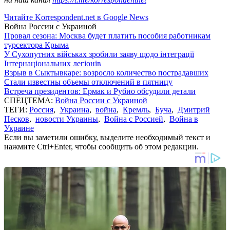
Читайте Korrespondent.net в Google News
Война России с Украиной
Провал сезона: Москва будет платить пособия работникам
турсектора Крыма
У Сухопутних військах зробили заяву щодо інтеграції
Інтернаціональних легіонів
Взрыв в Сыктывкаре: возросло количество пострадавших
Стали известны объемы отключений в пятницу
Встреча президентов: Ермак и Рубио обсудили детали
СПЕЦТЕМА:
Война России с Украиной
ТЕГИ:
Россия
,
Украина
,
война
,
Кремль
,
Буча
,
Дмитрий
Песков
,
новости Украины
,
Война с Россией
,
Война в
Украине
Если вы заметили ошибку, выделите необходимый текст и
нажмите Ctrl+Enter, чтобы сообщить об этом редакции.