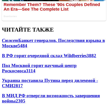
ЧИТАЙТЕ ТАКЖЕ
Сюжет
Банкет генералов. Последствия взрыва в
Москве
5484
В РФ горит очередной склад Wildberries
3882
Под Москвой горит научный центр
Роскосмоса
3114
Украина поставила Путина перед дилеммой -
СМИ
2817
В МИД РФ отвергли возможность завершения
войны
2305