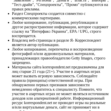
"Заявление", "Регионы", "Деньги", "Власть", "Выборы",
"Тест-драйв", "Спецпроекты", "Промо" публикуются на
правах рекламы.
Раздел Спецпроекты создается совместно с
коммерческими партнерами.
Любое копирование, публикация, републикация и
другое распространение информации, которое содержит
ссылку на "Интерфакс-Украина", EPA / UPG, строго
воспрещается.
Владелец веб-страницы в разделе Я- Корреспондент
является автор публикации.
Любое копирование, перепечатка и воспроизведение
фотографий и/или аудиовизуальных материалов,
принадлежащих правообладателю Getty Images, строго
запрещено.
Материалы сайта korrespondent.net предназначены для
лиц старше 21 года (21+). Участие в азартных играх
может вызвать игровую зависимость. Соблюдайте
правила (принципы) ответственной игры. При
обнаружении первых признаков зависимости
немедленно обратитесь к специалисту. Помните, что
участие в азартных играх не может являться источником
доходов или альтернативой работе. Информационный
ресурс korrespondent.net не проводит игры на реальные
и/или виртуальные деньги, сайт не принимает ни в