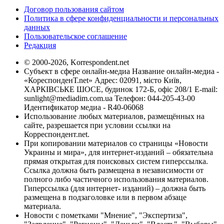
Договор пользования сайтом
Политика в сфере конфиденциальности и персональных
данных
Пользовательское соглашение
Редакция
© 2000-2026, Korrespondent.net
Субъект в сфере онлайн-медиа Название онлайн-медиа -
«КореспонденТ.net» Адрес: 02091, місто Київ,
ХАРКІВСЬКЕ ШОСЕ, будинок 172-Б, офіс 208/1 E-mail:
sunlight@mediadim.com.ua
Телефон: 044-205-43-00
Идентификатор медиа - R40-06068
Использование любых материалов, размещённых на
сайте, разрешается при условии ссылки на
Корреспондент.net.
При копировании материалов со страницы «Новости
Украины и мира», для интернет-изданий – обязательна
прямая открытая для поисковых систем гиперссылка.
Ссылка должна быть размещена в независимости от
полного либо частичного использования материалов.
Гиперссылка (для интернет- изданий) – должна быть
размещена в подзаголовке или в первом абзаце
материала.
Новости с пометками "Мнение", "Экспертиза",