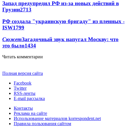
Запад предупредил РФ из-за новых действий в
Грузии
2713
РФ создала "украинскую бригаду" из пленных -
ISW
1799
Сюжет
Загадочный звук напугал Москву: что
это было
1434
Читать комментарии
Полная версия сайта
Facebook
Twitter
RSS-ленты
E-mail рассылка
Контакты
Реклама на сайте
Использование материалов korrespondent.net
Правила пользования сайтом