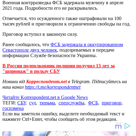
Военная контрразведка ФСБ задержала мужчину в апреле
2021 года. Подробности его не раскрывались.
Отмечается, что осужденного также оштрафовали на 100
тысяч рублей и приговорили к ограничению свободы на год.
Приговор вступил в законную силу.
Ранее сообщалось, что
ФСБ задержала в оккупированном
Севастополе двух человек
, подозреваемых в передаче
информации Службе безопасности Украины.
В России подполковник полиции получил 13 лет за
"шпионаж" в пользу СБУ
Новини від
Корреспондент.net
в Telegram. Підписуйтесь на
наш канал
https://t.me/korrespondentnet
Читайте Korrespondent.net в Google News
ТЕГИ:
СБУ
,
суд
,
тюрьма
,
спецслужбы
,
ФСБ
,
приговор
,
госизмена
Если вы заметили ошибку, выделите необходимый текст и
нажмите Ctrl+Enter, чтобы сообщить об этом редакции.