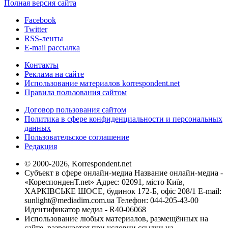
Полная версия сайта
Facebook
Twitter
RSS-ленты
E-mail рассылка
Контакты
Реклама на сайте
Использование материалов korrespondent.net
Правила пользования сайтом
Договор пользования сайтом
Политика в сфере конфиденциальности и персональных
данных
Пользовательское соглашение
Редакция
© 2000-2026, Korrespondent.net
Субъект в сфере онлайн-медиа Название онлайн-медиа -
«КореспонденТ.net» Адрес: 02091, місто Київ,
ХАРКІВСЬКЕ ШОСЕ, будинок 172-Б, офіс 208/1 E-mail:
sunlight@mediadim.com.ua
Телефон: 044-205-43-00
Идентификатор медиа - R40-06068
Использование любых материалов, размещённых на
сайте, разрешается при условии ссылки на