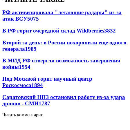
РФ активизировала "летающие радары" из-за
атак ВСУ
5075
В РФ горит очередной склад Wildberries
3832
Второй за день: в России похоронили еще одного
генерала
1989
В МИД РФ отвергли возможность завершения
войны
1954
Под Москвой горит научный центр
Роскосмоса
1894
Саратовский НПЗ остановил работу из-за удара
дронов - СМИ
1787
Читать комментарии