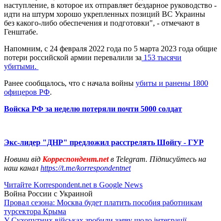
наступление, в которое их отправляет бездарное руководство -
идти на штурм хорошо укрепленных позиций ВС Украины
без какого-либо обеспечения и подготовки", - отмечают в
Генштабе.
Напомним, с 24 февраля 2022 года по 5 марта 2023 года общие
потери российской армии перевалили за
153 тысячи
убитыми.
Ранее сообщалось, что с начала войны
убиты и ранены 1800
офицеров РФ
.
Войска РФ за неделю потеряли почти 5000 солдат
Экс-лидер "ДНР" предложил расстрелять Шойгу - ГУР
Новини від
Корреспондент.net
в Telegram. Підписуйтесь на
наш канал
https://t.me/korrespondentnet
Читайте Korrespondent.net в Google News
Война России с Украиной
Провал сезона: Москва будет платить пособия работникам
турсектора Крыма
У Сухопутних військах зробили заяву щодо інтеграції