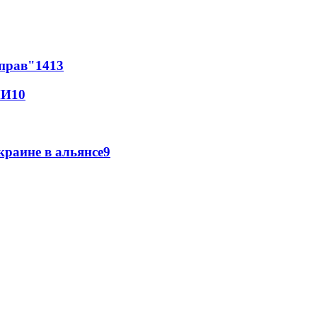
 прав"
14
13
МИ
10
краине в альянсе
9