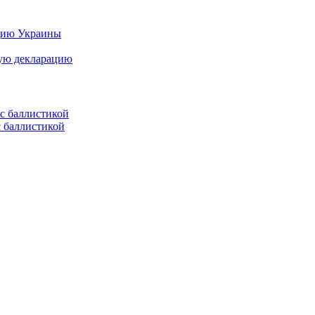
цию Украины
ную декларацию
с баллистикой