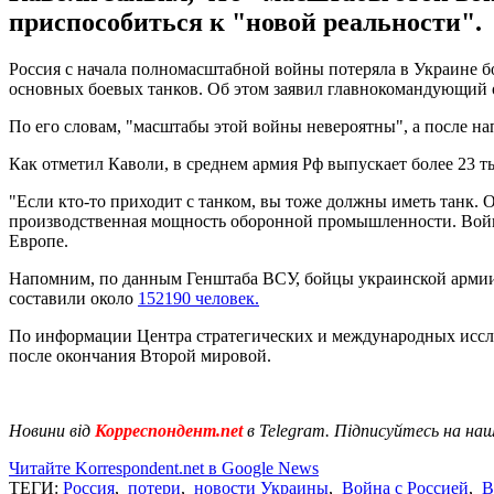
приспособиться к "новой реальности".
Россия с начала полномасштабной войны потеряла в Украине бо
основных боевых танков. Об этом заявил главнокомандующи
По его словам, "масштабы этой войны невероятны", а после н
Как отметил Каволи, в среднем армия Рф выпускает более 23 т
"Если кто-то приходит с танком, вы тоже должны иметь танк. О
производственная мощность оборонной промышленности. Войн
Европе.
Напомним, по данным Генштаба ВСУ, бойцы украинской армии 
составили около
152190 человек.
По информации Центра стратегических и международных иссле
после окончания Второй мировой.
Новини від
Корреспондент.net
в Telegram. Підписуйтесь на на
Читайте Korrespondent.net в Google News
ТЕГИ:
Россия
,
потери
,
новости Украины
,
Война с Россией
,
В