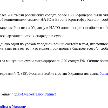
лее 200 тысяч российских солдат, более 1800 офицеров были уб
й объединенными силами НАТО в Европе Кристофер Каволи, со
ападения России на Украину в НАТО должны приспособиться к "
ысяч артиллерийских снарядов в сутки.
днако один из уроков холодной войны состоит в том, что точност
у выигрывает тот, кто может производить быстрее всего", - 
за минувшие сутки ликвидировали 820 солдат РФ. Общие боевы
дований (CSIS), Россия в войне против Украины потеряла
боль
ш канал
https://t.me/korrespondentnet
ойна в Украине