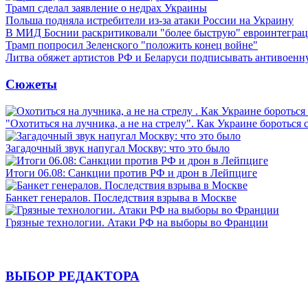
Трамп сделал заявление о недрах Украины
Польша подняла истребители из-за атаки России на Украину
В МИД Боснии раскритиковали "более быструю" евроинтегра
Трамп попросил Зеленского "положить конец войне"
Литва обяжет артистов РФ и Беларуси подписывать антивоен
Сюжеты
"Охотиться на лучника, а не на стрелу". Как Украине бороться 
Загадочный звук напугал Москву: что это было
Итоги 06.08: Санкции против РФ и дрон в Лейпциге
Банкет генералов. Последствия взрыва в Москве
Грязные технологии. Атаки РФ на выборы во Франции
ВЫБОР РЕДАКТОРА