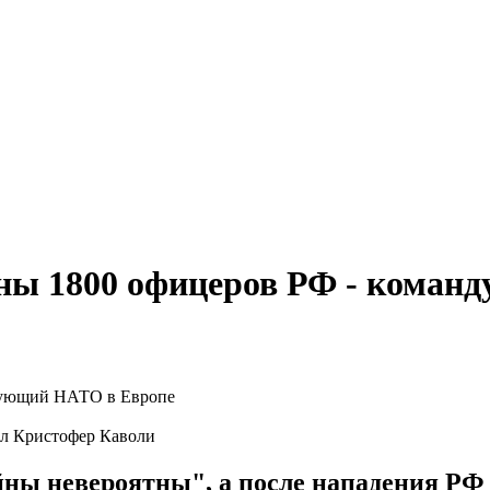
ены 1800 офицеров РФ - кома
л Кристофер Каволи
ойны невероятны", а после нападения Р