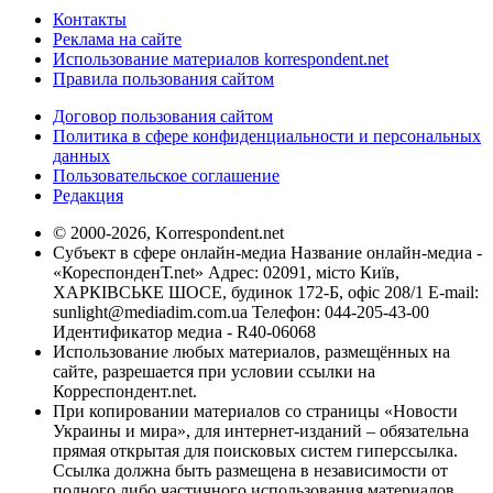
Контакты
Реклама на сайте
Использование материалов korrespondent.net
Правила пользования сайтом
Договор пользования сайтом
Политика в сфере конфиденциальности и персональных
данных
Пользовательское соглашение
Редакция
© 2000-2026, Korrespondent.net
Субъект в сфере онлайн-медиа Название онлайн-медиа -
«КореспонденТ.net» Адрес: 02091, місто Київ,
ХАРКІВСЬКЕ ШОСЕ, будинок 172-Б, офіс 208/1 E-mail:
sunlight@mediadim.com.ua
Телефон: 044-205-43-00
Идентификатор медиа - R40-06068
Использование любых материалов, размещённых на
сайте, разрешается при условии ссылки на
Корреспондент.net.
При копировании материалов со страницы «Новости
Украины и мира», для интернет-изданий – обязательна
прямая открытая для поисковых систем гиперссылка.
Ссылка должна быть размещена в независимости от
полного либо частичного использования материалов.