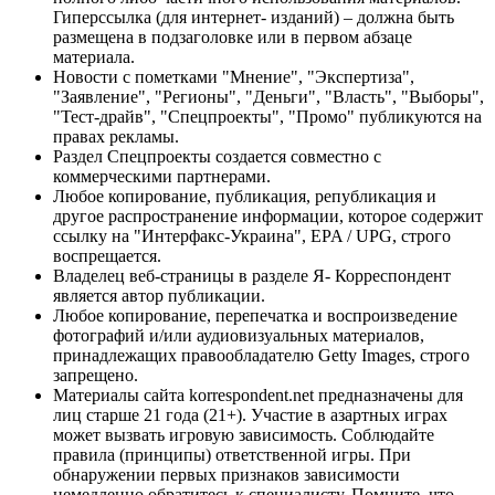
Гиперссылка (для интернет- изданий) – должна быть
размещена в подзаголовке или в первом абзаце
материала.
Новости с пометками "Мнение", "Экспертиза",
"Заявление", "Регионы", "Деньги", "Власть", "Выборы",
"Тест-драйв", "Спецпроекты", "Промо" публикуются на
правах рекламы.
Раздел Спецпроекты создается совместно с
коммерческими партнерами.
Любое копирование, публикация, републикация и
другое распространение информации, которое содержит
ссылку на "Интерфакс-Украина", EPA / UPG, строго
воспрещается.
Владелец веб-страницы в разделе Я- Корреспондент
является автор публикации.
Любое копирование, перепечатка и воспроизведение
фотографий и/или аудиовизуальных материалов,
принадлежащих правообладателю Getty Images, строго
запрещено.
Материалы сайта korrespondent.net предназначены для
лиц старше 21 года (21+). Участие в азартных играх
может вызвать игровую зависимость. Соблюдайте
правила (принципы) ответственной игры. При
обнаружении первых признаков зависимости
немедленно обратитесь к специалисту. Помните, что