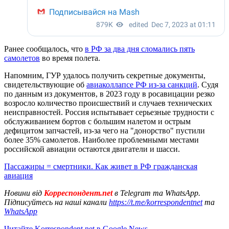
Ранее сообщалось, что
в РФ за два дня сломались пять
самолетов
во время полета.
Напомним, ГУР удалось получить секретные документы,
свидетельствующие об
авиаколлапсе РФ из-за санкций
. Судя
по данным из документов, в 2023 году в росавицации резко
возросло количество происшествий и случаев технических
неисправностей. Россия испытывает серьезные трудности с
обслуживанием бортов с большим налетом и острым
дефицитом запчастей, из-за чего на "донорство" пустили
более 35% самолетов. Наиболее проблемными местами
российской авиации остаются двигатели и шасси.
Пассажиры = смертники. Как живет в РФ гражданская
авиация
Новини від
Корреспондент.net
в Telegram та WhatsApp.
Підписуйтесь на наші канали
https://t.me/korrespondentnet
та
WhatsApp
Читайте Korrespondent.net в Google News