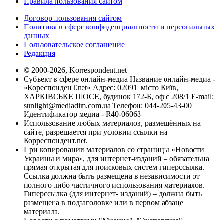
Правила пользования сайтом
Договор пользования сайтом
Политика в сфере конфиденциальности и персональных
данных
Пользовательское соглашение
Редакция
© 2000-2026, Korrespondent.net
Субъект в сфере онлайн-медиа Название онлайн-медиа -
«КореспонденТ.net» Адрес: 02091, місто Київ,
ХАРКІВСЬКЕ ШОСЕ, будинок 172-Б, офіс 208/1 E-mail:
sunlight@mediadim.com.ua
Телефон: 044-205-43-00
Идентификатор медиа - R40-06068
Использование любых материалов, размещённых на
сайте, разрешается при условии ссылки на
Корреспондент.net.
При копировании материалов со страницы «Новости
Украины и мира», для интернет-изданий – обязательна
прямая открытая для поисковых систем гиперссылка.
Ссылка должна быть размещена в независимости от
полного либо частичного использования материалов.
Гиперссылка (для интернет- изданий) – должна быть
размещена в подзаголовке или в первом абзаце
материала.