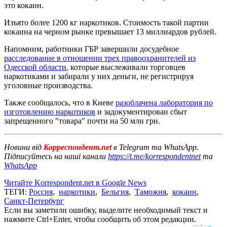
это кокаин.
Изъято более 1200 кг наркотиков. Стоимость такой партии
кокаина на черном рынке превышает 13 миллиардов рублей.
Напомним, работники ГБР завершили досудебное
расследование в отношении трех правоохранителей из
Одесской области
, которые выслеживали торговцев
наркотиками и забирали у них деньги, не регистрируя
уголовные производства.
Также сообщалось, что в Киеве
разоблачена лаборатория по
изготовлению наркотиков
и задокументирован сбыт
запрещенного "товара" почти на 50 млн грн.
Новини від
Корреспондент.net
в Telegram та WhatsApp.
Підписуйтесь на наші канали
https://t.me/korrespondentnet
та
WhatsApp
Читайте Korrespondent.net в Google News
ТЕГИ:
Россия
,
наркотики
,
Бельгия
,
Таможня
,
кокаин
,
Санкт-Петербург
Если вы заметили ошибку, выделите необходимый текст и
нажмите Ctrl+Enter, чтобы сообщить об этом редакции.