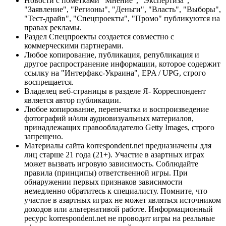
Новости с пометками "Мнение", "Экспертиза",
"Заявление", "Регионы", "Деньги", "Власть", "Выборы",
"Тест-драйв", "Спецпроекты", "Промо" публикуются на
правах рекламы.
Раздел Спецпроекты создается совместно с
коммерческими партнерами.
Любое копирование, публикация, републикация и
другое распространение информации, которое содержит
ссылку на "Интерфакс-Украина", EPA / UPG, строго
воспрещается.
Владелец веб-страницы в разделе Я- Корреспондент
является автор публикации.
Любое копирование, перепечатка и воспроизведение
фотографий и/или аудиовизуальных материалов,
принадлежащих правообладателю Getty Images, строго
запрещено.
Материалы сайта korrespondent.net предназначены для
лиц старше 21 года (21+). Участие в азартных играх
может вызвать игровую зависимость. Соблюдайте
правила (принципы) ответственной игры. При
обнаружении первых признаков зависимости
немедленно обратитесь к специалисту. Помните, что
участие в азартных играх не может являться источником
доходов или альтернативой работе. Информационный
ресурс korrespondent.net не проводит игры на реальные