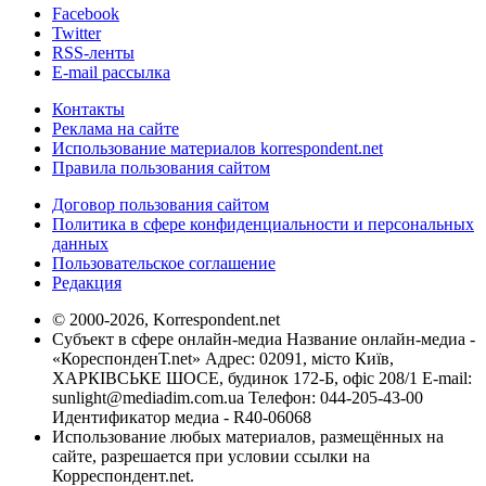
Facebook
Twitter
RSS-ленты
E-mail рассылка
Контакты
Реклама на сайте
Использование материалов korrespondent.net
Правила пользования сайтом
Договор пользования сайтом
Политика в сфере конфиденциальности и персональных
данных
Пользовательское соглашение
Редакция
© 2000-2026, Korrespondent.net
Субъект в сфере онлайн-медиа Название онлайн-медиа -
«КореспонденТ.net» Адрес: 02091, місто Київ,
ХАРКІВСЬКЕ ШОСЕ, будинок 172-Б, офіс 208/1 E-mail:
sunlight@mediadim.com.ua
Телефон: 044-205-43-00
Идентификатор медиа - R40-06068
Использование любых материалов, размещённых на
сайте, разрешается при условии ссылки на
Корреспондент.net.