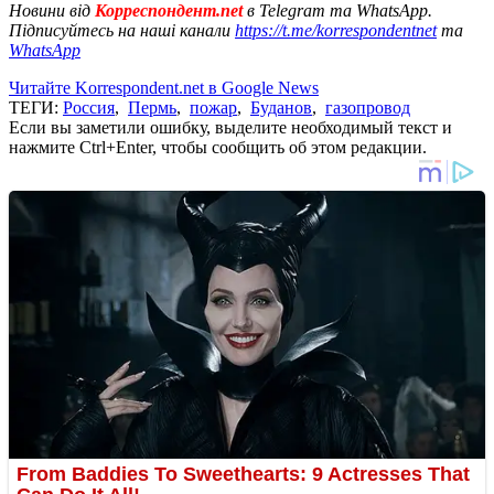
Новини від
Корреспондент.net
в Telegram та WhatsApp.
Підписуйтесь на наші канали
https://t.me/korrespondentnet
та
WhatsApp
Читайте Korrespondent.net в Google News
ТЕГИ:
Россия
,
Пермь
,
пожар
,
Буданов
,
газопровод
Если вы заметили ошибку, выделите необходимый текст и
нажмите Ctrl+Enter, чтобы сообщить об этом редакции.