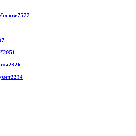
Москве
7577
67
И
2951
йны
2326
узии
2234