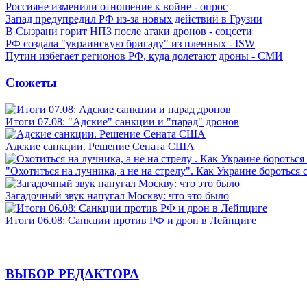
Россияне изменили отношение к войне - опрос
Запад предупредил РФ из-за новых действий в Грузии
В Сызрани горит НПЗ после атаки дронов - соцсети
РФ создала "украинскую бригаду" из пленных - ISW
Путин избегает регионов РФ, куда долетают дроны - СМИ
Сюжеты
Итоги 07.08: "Адские" санкции и "парад" дронов
Адские санкции. Решение Сената США
"Охотиться на лучника, а не на стрелу". Как Украине бороться 
Загадочный звук напугал Москву: что это было
Итоги 06.08: Санкции против РФ и дрон в Лейпциге
ВЫБОР РЕДАКТОРА