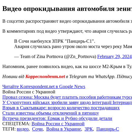
Видео опрокидывания автомобиля зенит
В соцсетях распространяют видео опрокидывания автомобиля 
В комментариях под видео утверждают, что авария случилась ра
В Сочи наебнулся ЗПРК "Панцирь-С1".
Авария случилась рано утром около моста через реку Ма
— Team of Zina Portnova (@Zn_Portnova)
February 29, 2024
Напомним, ранее появилось видео, как на шоссе М2-Крым в Т
Новини від
Корреспондент.net
в Telegram та WhatsApp. Підпис
Читайте Korrespondent.net в Google News
Война России с Украиной
Провал сезона: Москва будет платить пособия работникам тур
У Сухопутних військах зробили заяву щодо інтеграції Інтернац
Взрыв в Сыктывкаре: возросло количество пострадавших
Стали известны объемы отключений в пятницу
Встреча президентов: Ермак и Рубио обсудили детали
СПЕЦТЕМА:
Война России с Украиной
ТЕГИ:
видео
,
Сочи
,
Война в Украине
,
ЗРК
,
Панцирь-С