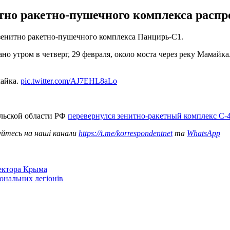
но ракетно-пушечного комплекса распро
зенитно ракетно-пушечного комплекса Панцирь-С1.
но утром в четверг, 29 февраля, около моста через реку Мамайк
майка.
pic.twitter.com/AJ7EHL8aLo
ульской области РФ
перевернулся зенитно-ракетный комплекс С-
уйтесь на наші канали
https://t.me/korrespondentnet
та
WhatsApp
сектора Крыма
іональних легіонів