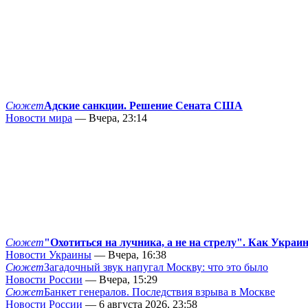
Сюжет
Адские санкции. Решение Сената США
Новости мира
— Вчера, 23:14
Сюжет
"Охотиться на лучника, а не на стрелу". Как Украи
Новости Украины
— Вчера, 16:38
Сюжет
Загадочный звук напугал Москву: что это было
Новости России
— Вчера, 15:29
Сюжет
Банкет генералов. Последствия взрыва в Москве
Новости России
— 6 августа 2026, 23:58