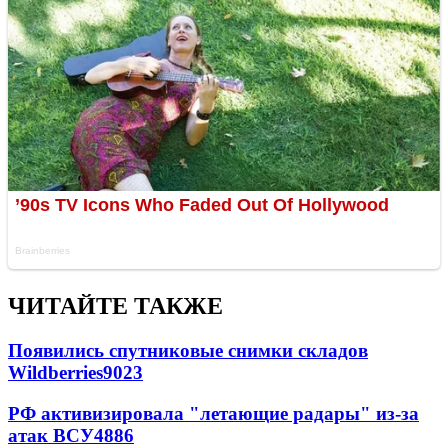
ЧИТАЙТЕ ТАКЖЕ
Появились спутниковые снимки складов
Wildberries
9023
РФ активизировала "летающие радары" из-за
атак ВСУ
4886