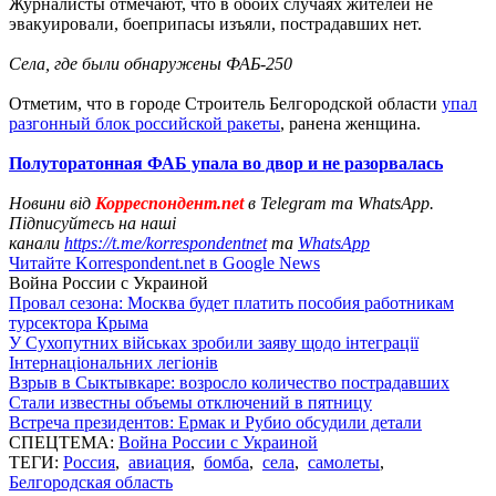
Журналисты отмечают, что в обоих случаях жителей не
эвакуировали, боеприпасы изъяли, пострадавших нет.
Села, где были обнаружены ФАБ-250
Отметим, что в городе Строитель Белгородской области
упал
разгонный блок российской ракеты
, ранена женщина.
Полуторатонная ФАБ упала во двор и не разорвалась
Новини від
Корреспондент.net
в Telegram та WhatsApp.
Підписуйтесь на наші
канали
https://t.me/korrespondentnet
та
WhatsApp
Читайте Korrespondent.net в Google News
Война России с Украиной
Провал сезона: Москва будет платить пособия работникам
турсектора Крыма
У Сухопутних військах зробили заяву щодо інтеграції
Інтернаціональних легіонів
Взрыв в Сыктывкаре: возросло количество пострадавших
Стали известны объемы отключений в пятницу
Встреча президентов: Ермак и Рубио обсудили детали
СПЕЦТЕМА:
Война России с Украиной
ТЕГИ:
Россия
,
авиация
,
бомба
,
села
,
самолеты
,
Белгородская область