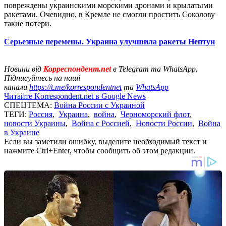
повреждены украинскими морскими дронами и крылатыми
ракетами. Очевидно, в Кремле не смогли простить Соколову
такие потери.
Серьезные перемены. Украина улучшила ракеты Нептун
Новини від
Корреспондент.net
в Telegram та WhatsApp.
Підписуйтесь на наші
канали
https://t.me/korrespondentnet
та
WhatsApp
Читайте Korrespondent.net в Google News
СПЕЦТЕМА:
Война России с Украиной
ТЕГИ:
Россия
,
Украина
,
война
,
Черноморский флот
,
новости Украины
,
Война с Россией
,
Новости России
,
Война
в Украине
Если вы заметили ошибку, выделите необходимый текст и
нажмите Ctrl+Enter, чтобы сообщить об этом редакции.