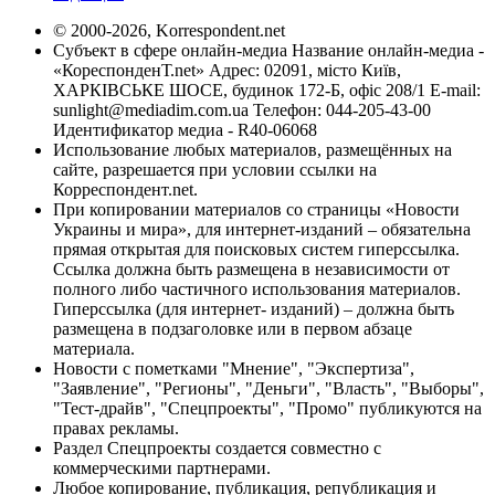
© 2000-2026, Korrespondent.net
Субъект в сфере онлайн-медиа Название онлайн-медиа -
«КореспонденТ.net» Адрес: 02091, місто Київ,
ХАРКІВСЬКЕ ШОСЕ, будинок 172-Б, офіс 208/1 E-mail:
sunlight@mediadim.com.ua
Телефон: 044-205-43-00
Идентификатор медиа - R40-06068
Использование любых материалов, размещённых на
сайте, разрешается при условии ссылки на
Корреспондент.net.
При копировании материалов со страницы «Новости
Украины и мира», для интернет-изданий – обязательна
прямая открытая для поисковых систем гиперссылка.
Ссылка должна быть размещена в независимости от
полного либо частичного использования материалов.
Гиперссылка (для интернет- изданий) – должна быть
размещена в подзаголовке или в первом абзаце
материала.
Новости с пометками "Мнение", "Экспертиза",
"Заявление", "Регионы", "Деньги", "Власть", "Выборы",
"Тест-драйв", "Спецпроекты", "Промо" публикуются на
правах рекламы.
Раздел Спецпроекты создается совместно с
коммерческими партнерами.
Любое копирование, публикация, републикация и