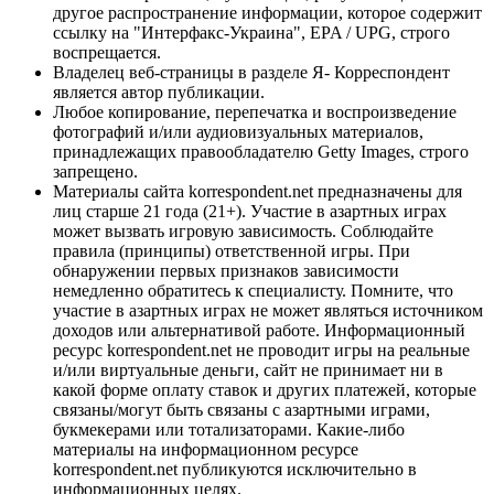
другое распространение информации, которое содержит
ссылку на "Интерфакс-Украина", EPA / UPG, строго
воспрещается.
Владелец веб-страницы в разделе Я- Корреспондент
является автор публикации.
Любое копирование, перепечатка и воспроизведение
фотографий и/или аудиовизуальных материалов,
принадлежащих правообладателю Getty Images, строго
запрещено.
Материалы сайта korrespondent.net предназначены для
лиц старше 21 года (21+). Участие в азартных играх
может вызвать игровую зависимость. Соблюдайте
правила (принципы) ответственной игры. При
обнаружении первых признаков зависимости
немедленно обратитесь к специалисту. Помните, что
участие в азартных играх не может являться источником
доходов или альтернативой работе. Информационный
ресурс korrespondent.net не проводит игры на реальные
и/или виртуальные деньги, сайт не принимает ни в
какой форме оплату ставок и других платежей, которые
связаны/могут быть связаны с азартными играми,
букмекерами или тотализаторами. Какие-либо
материалы на информационном ресурсе
korrespondent.net публикуются исключительно в
информационных целях.