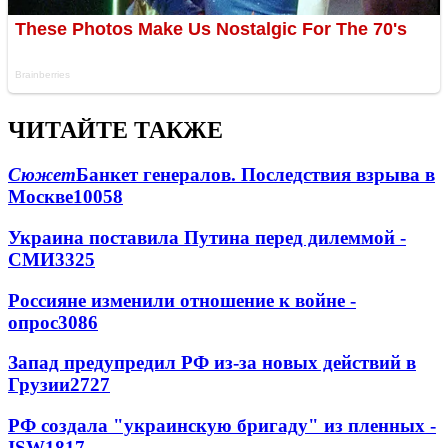
ЧИТАЙТЕ ТАКЖЕ
Сюжет
Банкет генералов. Последствия взрыва в
Москве
10058
Украина поставила Путина перед дилеммой -
СМИ
3325
Россияне изменили отношение к войне -
опрос
3086
Запад предупредил РФ из-за новых действий в
Грузии
2727
РФ создала "украинскую бригаду" из пленных -
ISW
1817