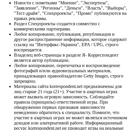
Новости с пометками "Мнение", "Экспертиза",
"Заявление", "Регионы", "Деньги", "Власть", "Выборы",
"Тест-драйв", "Спецпроекты", "Промо" публикуются на
правах рекламы.
Раздел Спецпроекты создается совместно с
коммерческими партнерами.
Любое копирование, публикация, републикация и
другое распространение информации, которое содержит
ссылку на "Интерфакс-Украина", EPA / UPG, строго
воспрещается.
Владелец веб-страницы в разделе Я- Корреспондент
является автор публикации.
Любое копирование, перепечатка и воспроизведение
фотографий и/или аудиовизуальных материалов,
принадлежащих правообладателю Getty Images, строго
запрещено.
Материалы сайта korrespondent.net предназначены для
лиц старше 21 года (21+). Участие в азартных играх
может вызвать игровую зависимость. Соблюдайте
правила (принципы) ответственной игры. При
обнаружении первых признаков зависимости
немедленно обратитесь к специалисту. Помните, что
участие в азартных играх не может являться источником
доходов или альтернативой работе. Информационный
ресурс korrespondent.net не проводит игры на реальные