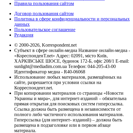
Правила пользования сайтом
Договор пользования сайтом
Политика в сфере конфиденциальности и персональных
данных
Пользовательское соглашение
Редакция
© 2000-2026, Korrespondent.net
Субъект в сфере онлайн-медиа Название онлайн-медиа -
«КореспонденТ.net» Адрес: 02091, місто Київ,
ХАРКІВСЬКЕ ШОСЕ, будинок 172-Б, офіс 208/1 E-mail:
sunlight@mediadim.com.ua
Телефон: 044-205-43-00
Идентификатор медиа - R40-06068
Использование любых материалов, размещённых на
сайте, разрешается при условии ссылки на
Корреспондент.net.
При копировании материалов со страницы «Новости
Украины и мира», для интернет-изданий – обязательна
прямая открытая для поисковых систем гиперссылка.
Ссылка должна быть размещена в независимости от
полного либо частичного использования материалов.
Гиперссылка (для интернет- изданий) – должна быть
размещена в подзаголовке или в первом абзаце
материала.