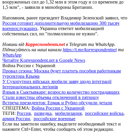
вооруженных сил до 1,32 млн в этом году и со временем до
1,5 млн", - заявили в минобороны Британии.
Напомним, ранее президент Владимир Зеленский заявил, что
Россия готовит дополнительную мобилизацию 300 тысяч
военнослужащих
. Украина ответит мобилизацией
собственных сил, но "полмиллиона не нужно".
Новини від
Корреспондент.net
в Telegram та WhatsApp.
Підписуйтесь на наші канали
https://t.me/korrespondentnet
та
WhatsApp
Читайте Korrespondent.net в Google News
Война России с Украиной
Провал сезона: Москва будет платить пособия работникам
турсектора Крыма
У Сухопутних військах зробили заяву щодо інтеграції
Інтернаціональних легіонів
Взрыв в Сыктывкаре: возросло количество пострадавших
Стали известны объемы отключений в пятницу
Встреча президентов: Ермак и Рубио обсудили детали
СПЕЦТЕМА:
Война России с Украиной
ТЕГИ:
Россия
,
разведка
,
мобилизация
,
российские войска
,
армия России
,
российские военные
Если вы заметили ошибку, выделите необходимый текст и
нажмите Ctrl+Enter, чтобы сообщить об этом редакции.