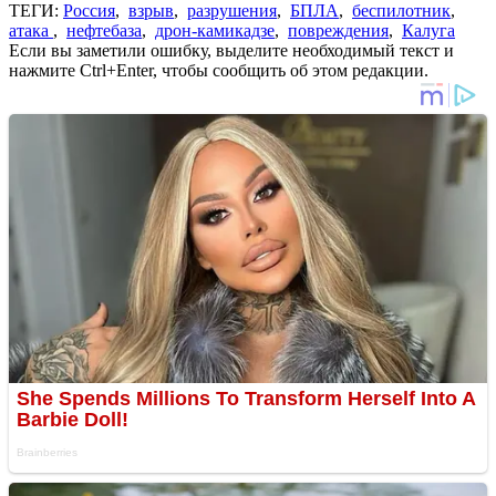
ТЕГИ:
Россия
,
взрыв
,
разрушения
,
БПЛА
,
беспилотник
,
атака
,
нефтебаза
,
дрон-камикадзе
,
повреждения
,
Калуга
Если вы заметили ошибку, выделите необходимый текст и
нажмите Ctrl+Enter, чтобы сообщить об этом редакции.