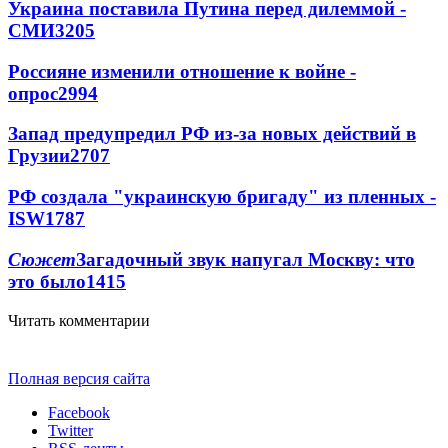
Украина поставила Путина перед дилеммой -
СМИ
3205
Россияне изменили отношение к войне -
опрос
2994
Запад предупредил РФ из-за новых действий в
Грузии
2707
РФ создала "украинскую бригаду" из пленных -
ISW
1787
Сюжет
Загадочный звук напугал Москву: что
это было
1415
Читать комментарии
Полная версия сайта
Facebook
Twitter