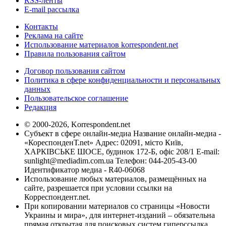
RSS-ленты
E-mail рассылка
Контакты
Реклама на сайте
Использование материалов korrespondent.net
Правила пользования сайтом
Договор пользования сайтом
Политика в сфере конфиденциальности и персональных
данных
Пользовательское соглашение
Редакция
© 2000-2026, Korrespondent.net
Субъект в сфере онлайн-медиа Название онлайн-медиа -
«КореспонденТ.net» Адрес: 02091, місто Київ,
ХАРКІВСЬКЕ ШОСЕ, будинок 172-Б, офіс 208/1 E-mail:
sunlight@mediadim.com.ua
Телефон: 044-205-43-00
Идентификатор медиа - R40-06068
Использование любых материалов, размещённых на
сайте, разрешается при условии ссылки на
Корреспондент.net.
При копировании материалов со страницы «Новости
Украины и мира», для интернет-изданий – обязательна
прямая открытая для поисковых систем гиперссылка.