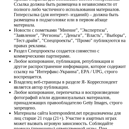
Ссылка должна быть размещена в независимости от
полного либо частичного использования материалов.
Гиперссылка (для интернет- изданий) – должна быть
размещена в подзаголовке или в первом абзаце
материала.
Новости с пометками "Мнение", "Экспертиза",
"Заявление", "Регионы", "Деньги", "Власть", "Выборы",
"Тест-драйв", "Спецпроекты", "Промо" публикуются на
правах рекламы.
Раздел Спецпроекты создается совместно с
коммерческими партнерами.
Любое копирование, публикация, републикация и
другое распространение информации, которое содержит
ссылку на "Интерфакс-Украина", EPA / UPG, строго
воспрещается.
Владелец веб-страницы в разделе Я- Корреспондент
является автор публикации.
Любое копирование, перепечатка и воспроизведение
фотографий и/или аудиовизуальных материалов,
принадлежащих правообладателю Getty Images, строго
запрещено.
Материалы сайта korrespondent.net предназначены для
лиц старше 21 года (21+). Участие в азартных играх
может вызвать игровую зависимость. Соблюдайте
правила (принципы) ответственной игры. При