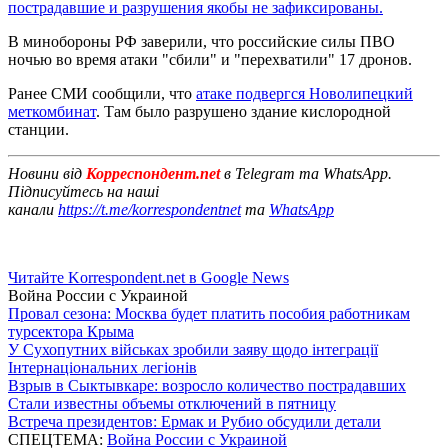
пострадавшие и разрушения якобы не зафиксированы.
В минобороны РФ заверили, что российские силы ПВО
ночью во время атаки "сбили" и "перехватили" 17 дронов.
Ранее СМИ сообщили, что
атаке подвергся Новолипецкий
меткомбинат
. Там было разрушено здание кислородной
станции.
Новини від
Корреспондент.net
в Telegram та WhatsApp.
Підписуйтесь на наші
канали
https://t.me/korrespondentnet
та
WhatsApp
Читайте Korrespondent.net в Google News
Война России с Украиной
Провал сезона: Москва будет платить пособия работникам
турсектора Крыма
У Сухопутних військах зробили заяву щодо інтеграції
Інтернаціональних легіонів
Взрыв в Сыктывкаре: возросло количество пострадавших
Стали известны объемы отключений в пятницу
Встреча президентов: Ермак и Рубио обсудили детали
СПЕЦТЕМА:
Война России с Украиной