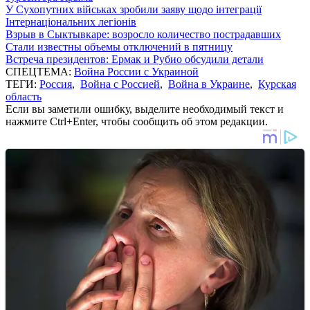
У Сухопутних військах зробили заяву щодо інтеграції
Інтернаціональних легіонів
Взрыв в Сыктывкаре: возросло количество пострадавших
Стали известны объемы отключений в пятницу
Встреча президентов: Ермак и Рубио обсудили детали
СПЕЦТЕМА:
Война России с Украиной
ТЕГИ:
Россия
,
Война с Россией
,
Война в Украине
,
Курская
область
Если вы заметили ошибку, выделите необходимый текст и
нажмите Ctrl+Enter, чтобы сообщить об этом редакции.