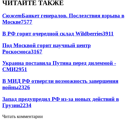
ЧИТАЙТЕ ТАКЖЕ
Сюжет
Банкет генералов. Последствия взрыва в
Москве
7577
В РФ горит очередной склад Wildberries
3911
Под Москвой горит научный центр
Роскосмоса
3167
Украина поставила Путина перед дилеммой -
СМИ
2951
В МИД РФ отвергли возможность завершения
войны
2326
Запад предупредил РФ из-за новых действий в
Грузии
2234
Читать комментарии