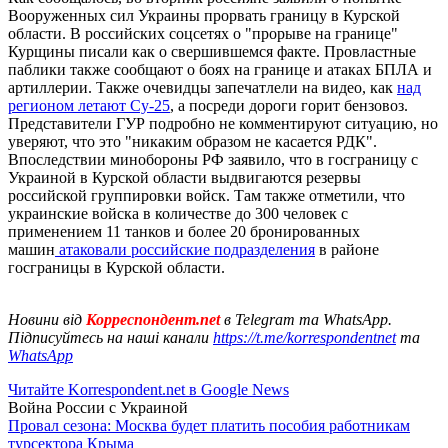
Вооруженных сил Украины прорвать границу в Курской
области. В российских соцсетях о "прорыве на границе"
Курщины писали как о свершившемся факте. Провластные
паблики также сообщают о боях на границе и атаках БПЛА и
артиллерии. Также очевидцы запечатлели на видео, как
над
регионом летают Су-25
, а посреди дороги горит бензовоз.
Представители ГУР подробно не комментируют ситуацию, но
уверяют, что это "никаким образом не касается РДК".
Впоследствии минобороны РФ заявило, что в госграницу с
Украиной в Курской области выдвигаются резервы
российской группировки войск. Там также отметили, что
украинские войска в количестве до 300 человек с
применением 11 танков и более 20 бронированных
машин
атаковали российские подразделения
в районе
госграницы в Курской области.
Новини від
Корреспондент.net
в Telegram та WhatsApp.
Підписуйтесь на наші канали
https://t.me/korrespondentnet
та
WhatsApp
Читайте Korrespondent.net в Google News
Война России с Украиной
Провал сезона: Москва будет платить пособия работникам
турсектора Крыма