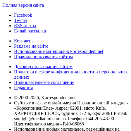
Полная версия сайта
Facebook
Twitter
RSS-ленты
E-mail рассылка
Контакты
Реклама на сайте
Использование материалов korrespondent.net
Правила пользования сайтом
Договор пользования сайтом
Политика в сфере конфиденциальности и персональных
данных
Пользовательское соглашение
Редакция
© 2000-2026, Korrespondent.net
Субъект в сфере онлайн-медиа Название онлайн-медиа -
«КореспонденТ.net» Адрес: 02091, місто Київ,
ХАРКІВСЬКЕ ШОСЕ, будинок 172-Б, офіс 208/1 E-mail:
sunlight@mediadim.com.ua
Телефон: 044-205-43-00
Идентификатор медиа - R40-06068
Использование любых материалов, размещённых на