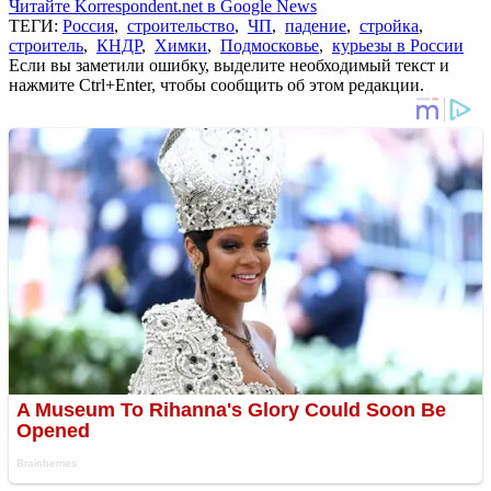
Читайте Korrespondent.net в Google News
ТЕГИ:
Россия
,
строительство
,
ЧП
,
падение
,
стройка
,
строитель
,
КНДР
,
Химки
,
Подмосковье
,
курьезы в России
Если вы заметили ошибку, выделите необходимый текст и
нажмите Ctrl+Enter, чтобы сообщить об этом редакции.