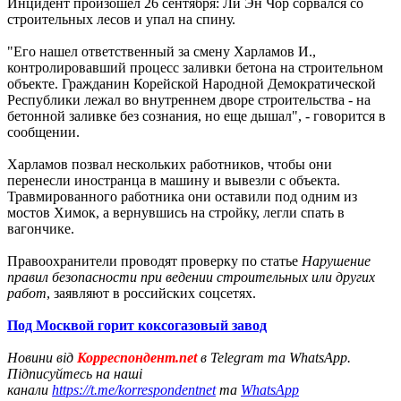
Инцидент произошел 26 сентября: Ли Эн Чор сорвался со
строительных лесов и упал на спину.
"Его нашел ответственный за смену Харламов И.,
контролировавший процесс заливки бетона на строительном
объекте. Гражданин Корейской Народной Демократической
Республики лежал во внутреннем дворе строительства - на
бетонной заливке без сознания, но еще дышал", - говорится в
сообщении.
Харламов позвал нескольких работников, чтобы они
перенесли иностранца в машину и вывезли с объекта.
Травмированного работника они оставили под одним из
мостов Химок, а вернувшись на стройку, легли спать в
вагончике.
Правоохранители проводят проверку по статье
Нарушение
правил безопасности при ведении строительных или других
работ
, заявляют в российских соцсетях.
Под Москвой горит коксогазовый завод
Новини від
Корреспондент.net
в Telegram та WhatsApp.
Підписуйтесь на наші
канали
https://t.me/korrespondentnet
та
WhatsApp