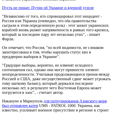
Пусть не пищат. Путин об Украине и ядерной угрозе
"Независимо от того, кто спровоцировал этот инцидент -
Россия или Украина (очевидно, что оба правительства
сыграли в этом определенную роль) - этот захват украинских
кораблей вновь разжег напряженность в рамках того кризиса,
который за последние пару лет несколько утих", - пишет
Фарли.
Он отмечает, что Россия, "по всей видимости, не слишком
заинтересована в том, чтобы нарушать статус кво в
преддверии выборов в Украине".
"Грядущие выборы, вероятно, не изменят исходного
соотношения сил, однако они могут привнести элемент
неопределенности. Учитывая продолжающиеся трения между
Россией и США, даже несущественный сдвиг может угрожать
тому шаткому балансу, который держался последние
несколько лет, в результате чего Восточная Европа может
погрузится в хаос", - считает автор.
Накануне в Мариуполь
для патрулирования Азовского моря
был отправлен катер
UMS - PATROL 1000. Украина, как
известно, усиливает военное присутствие в регионе и строит