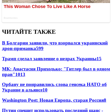
ЧИТАЙТЕ ТАКЖЕ
В Болгарии заявили, что взорвался украинский
дрон-приманка
599
Трамп сделал заявление о недрах Украины
15
МК: Анастасия Приходько: "Гитлер был в одном
прав"
10
13
Орбану не понравились слова генсека НАТО об
Украине в альянсе
10
Washington Post: Новая Европа, старая Россия
8
Путин спешит использовать последний шанс -