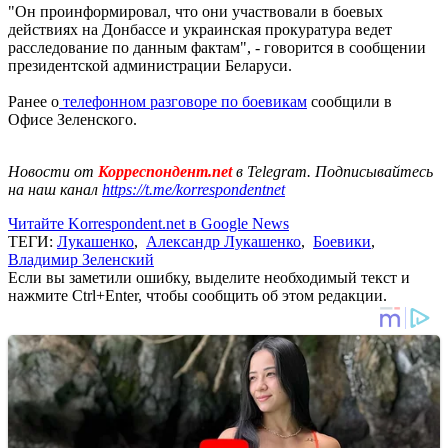
"Он проинформировал, что они участвовали в боевых
действиях на Донбассе и украинская прокуратура ведет
расследование по данным фактам", - говорится в сообщении
президентской администрации Беларуси.
Ранее о
телефонном разговоре по боевикам
сообщили в
Офисе Зеленского.
Новости от
Корреспондент.net
в Telegram. Подписывайтесь
на наш канал
https://t.me/korrespondentnet
Читайте Korrespondent.net в Google News
ТЕГИ:
Лукашенко
,
Александр Лукашенко
,
Боевики
,
Владимир Зеленский
Если вы заметили ошибку, выделите необходимый текст и
нажмите Ctrl+Enter, чтобы сообщить об этом редакции.