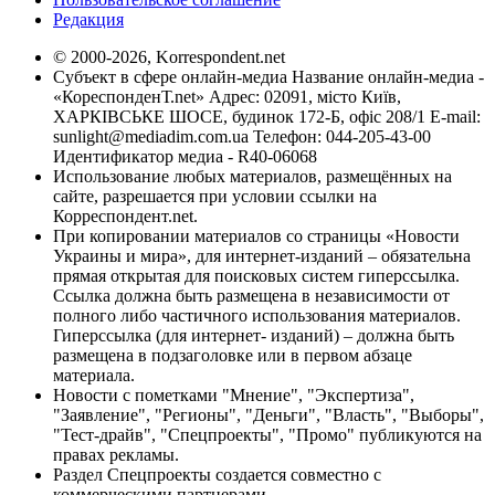
Редакция
© 2000-2026, Korrespondent.net
Субъект в сфере онлайн-медиа Название онлайн-медиа -
«КореспонденТ.net» Адрес: 02091, місто Київ,
ХАРКІВСЬКЕ ШОСЕ, будинок 172-Б, офіс 208/1 E-mail:
sunlight@mediadim.com.ua
Телефон: 044-205-43-00
Идентификатор медиа - R40-06068
Использование любых материалов, размещённых на
сайте, разрешается при условии ссылки на
Корреспондент.net.
При копировании материалов со страницы «Новости
Украины и мира», для интернет-изданий – обязательна
прямая открытая для поисковых систем гиперссылка.
Ссылка должна быть размещена в независимости от
полного либо частичного использования материалов.
Гиперссылка (для интернет- изданий) – должна быть
размещена в подзаголовке или в первом абзаце
материала.
Новости с пометками "Мнение", "Экспертиза",
"Заявление", "Регионы", "Деньги", "Власть", "Выборы",
"Тест-драйв", "Спецпроекты", "Промо" публикуются на
правах рекламы.
Раздел Спецпроекты создается совместно с
коммерческими партнерами.