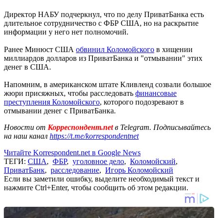
Директор НАБУ подчеркнул, что по делу ПриватБанка есть
длительное сотрудничество с ФБР США, но на раскрытие
информации у него нет полномочий.
Ранее Минюст США
обвинил Коломойского
в хищении
миллиардов долларов из ПриватБанка и "отмывании" этих
денег в США.
Напомним, в американском штате Кливленд созвали большое
жюри присяжных, чтобы расследовать
финансовые
преступления Коломойского
, которого подозревают в
отмывании денег с ПриватБанка.
Новости от
Корреспондент.net
в Telegram. Подписывайтесь
на наш канал
https://t.me/korrespondentnet
Читайте Korrespondent.net в Google News
ТЕГИ:
США
,
ФБР
,
уголовное дело
,
Коломойский
,
ПриватБанк
,
расследование
,
Игорь Коломойский
Если вы заметили ошибку, выделите необходимый текст и
нажмите Ctrl+Enter, чтобы сообщить об этом редакции.