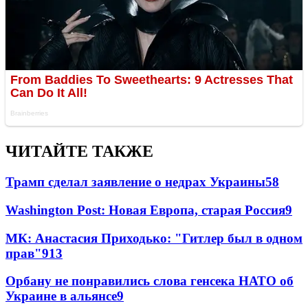
ЧИТАЙТЕ ТАКЖЕ
Трамп сделал заявление о недрах Украины
58
Washington Post: Новая Европа, старая Россия
9
МК: Анастасия Приходько: "Гитлер был в одном
прав"
9
13
Орбану не понравились слова генсека НАТО об
Украине в альянсе
9