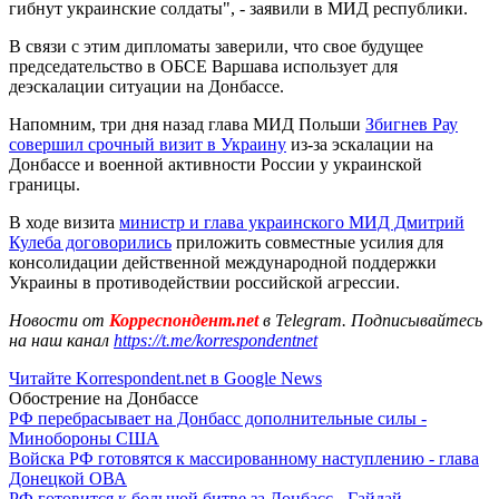
гибнут украинские солдаты", - заявили в МИД республики.
В связи с этим дипломаты заверили, что свое будущее
председательство в ОБСЕ Варшава использует для
деэскалации ситуации на Донбассе.
Напомним, три дня назад глава МИД Польши
Збигнев Рау
совершил срочный визит в Украину
из-за эскалации на
Донбассе и военной активности России у украинской
границы.
В ходе визита
министр и глава украинского МИД Дмитрий
Кулеба договорились
приложить совместные усилия для
консолидации действенной международной поддержки
Украины в противодействии российской агрессии.
Новости от
Корреспондент.net
в Telegram. Подписывайтесь
на наш канал
https://t.me/korrespondentnet
Читайте Korrespondent.net в Google News
Обострение на Донбассе
РФ перебрасывает на Донбасс дополнительные силы -
Минобороны США
Войска РФ готовятся к массированному наступлению - глава
Донецкой ОВА
РФ готовится к большой битве за Донбасс - Гайдай