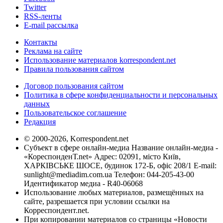
Twitter
RSS-ленты
E-mail рассылка
Контакты
Реклама на сайте
Использование материалов korrespondent.net
Правила пользования сайтом
Договор пользования сайтом
Политика в сфере конфиденциальности и персональных
данных
Пользовательское соглашение
Редакция
© 2000-2026, Korrespondent.net
Субъект в сфере онлайн-медиа Название онлайн-медиа -
«КореспонденТ.net» Адрес: 02091, місто Київ,
ХАРКІВСЬКЕ ШОСЕ, будинок 172-Б, офіс 208/1 E-mail:
sunlight@mediadim.com.ua
Телефон: 044-205-43-00
Идентификатор медиа - R40-06068
Использование любых материалов, размещённых на
сайте, разрешается при условии ссылки на
Корреспондент.net.
При копировании материалов со страницы «Новости