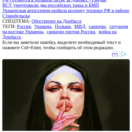
ВСУ уничтожили два российских танка и БМП
Украинская артиллерия разбила колонну техники РФ в районе
Старобельска
СПЕЦТЕМА:
Обострение на Донбассе
ТЕГИ:
Россия
,
Украина
,
Польша
,
МИД
,
санкции
,
ситуация
на востоке Украины
,
санкции против России
,
война на
Донбассе
Если вы заметили ошибку, выделите необходимый текст и
нажмите Ctrl+Enter, чтобы сообщить об этом редакции.