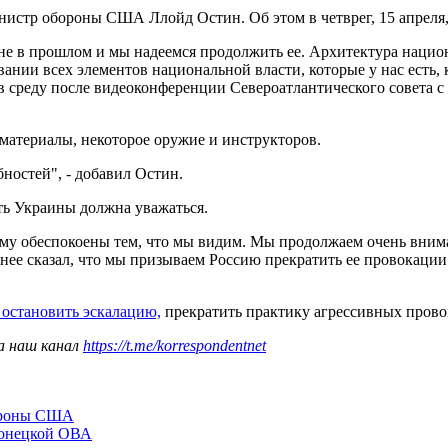
истр обороны США Ллойд Остин. Об этом в четврег, 15 апреля
 в прошлом и мы надеемся продолжить ее. Архитектура национа
вании всех элементов национальной власти, которые у нас есть,
 в среду после видеоконференции Североатлантического совета 
атериалы, некоторое оружие и инструкторов.
ностей", - добавил Остин.
ть Украины должна уважаться.
у обеспокоены тем, что мы видим. Мы продолжаем очень внима
нее сказал, что мы призываем Россию прекратить ее провокации
 остановить эскалацию,
прекратить практику агрессивных прово
а наш канал
https://t.me/korrespondentnet
бороны США
Донецкой ОВА