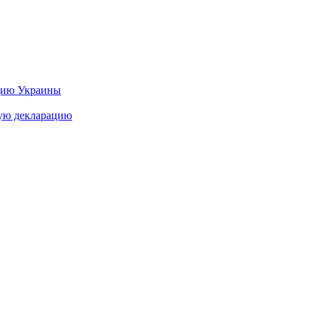
цию Украины
ную декларацию