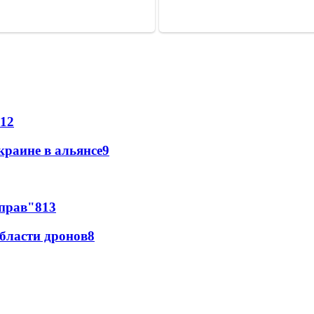
12
краине в альянсе
9
 прав"
8
13
области дронов
8