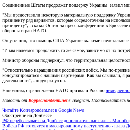
Соединенные Штаты продолжат поддержу Украины, заявил мин
"Мы предоставили некоторую материальную поддержку Украине
президенту ряд вариантов, которые сосредоточены на использо
президенту", - сказал Остин на пресс-конференции в Брюсселе
обороны стран НАТО.
Он уточнил, что помощь США Украине включает нелетальные м
"И мы надеемся продолжить то же самое, зависимо от их потреб
Министр обороны подчеркнул, что территориальная целостнос
"Относительно наращивания российских войск. Мы по-прежнем
консультироваться с нашими партнерами. Как вы слышали, я ра
деятельности", - подчеркнул он.
Напомним, страны-члены НАТО призвали Россию
немедленно
Новости от
Корреспондент.net
в Telegram. Подписывайтесь н
Читайте Korrespondent.net в Google News
Обострение на Донбассе
РФ перебрасывает на Донбасс дополнительные силы - Мино
Войска РФ готовятся к массированному наступлению - глава 