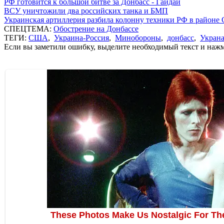
РФ готовится к большой битве за Донбасс - Гайдай
ВСУ уничтожили два российских танка и БМП
Украинская артиллерия разбила колонну техники РФ в районе 
СПЕЦТЕМА:
Обострение на Донбассе
ТЕГИ:
США
,
Украина-Россия
,
Минобороны
,
донбасс
,
Укран
Если вы заметили ошибку, выделите необходимый текст и нажми