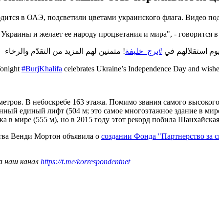
тся в ОАЭ, подсветили цветами украинского флага. Видео подсв
краины и желает ее народу процветания и мира", - говорится 
 يوم استقلالهم في
#برج_خليفة
! متمنين لهم المزيد من التقدّم والرخاء
onight
#BurjKhalifa
celebrates Ukraine’s Independence Day and wishes
8 метров. В небоскребе 163 этажа. Помимо звания самого высоко
нный единый лифт (504 м; это самое многоэтажное здание в мире
 в мире (555 м), но в 2015 году этот рекорд побила Шанхайска
тва Венди Мортон объявила о
создании Фонда "Партнерство за 
а наш канал
https://t.me/korrespondentnet