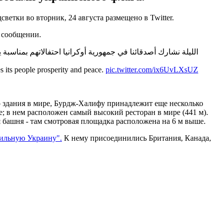
етки во вторник, 24 августа размещено в Twitter.
в сообщении.
الليلة نشارك أصدقائنا في جمهورية أوكرانيا احتفالاتهم بمناسبة
 its people prosperity and peace.
pic.twitter.com/ix6UvLXsUZ
го здания в мире, Бурдж-Халифу принадлежит еще несколько
; в нем расположен самый высокий ресторан в мире (441 м).
я башня - там смотровая площадка расположена на 6 м выше.
сильную Украину".
К нему присоединились Британия, Канада,