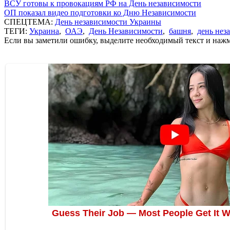
ВСУ готовы к провокациям РФ на День независимости
ОП показал видео подготовки ко Дню Независимости
СПЕЦТЕМА:
День независимости Украины
ТЕГИ:
Украина
,
ОАЭ
,
День Независимости
,
башня
,
день нез
Если вы заметили ошибку, выделите необходимый текст и нажми