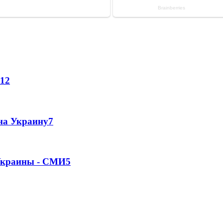
12
 на Украину
7
 Украины - СМИ
5