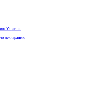
цию Украины
ную декларацию