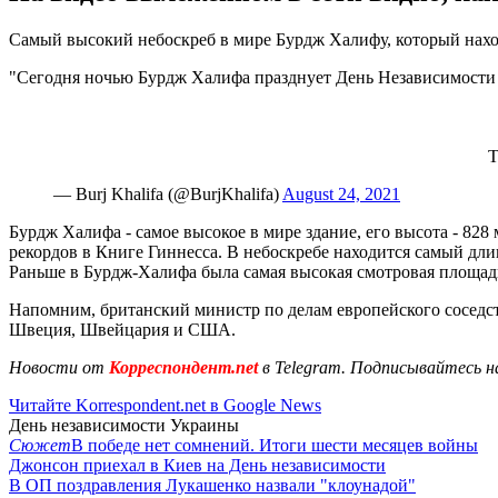
Самый высокий небоскреб в мире Бурдж Халифу, который находи
"Сегодня ночью Бурдж Халифа празднует День Независимости У
T
— Burj Khalifa (@BurjKhalifa)
August 24, 2021
Бурдж Халифа - самое высокое в мире здание, его высота - 82
рекордов в Книге Гиннесса. В небоскребе находится самый дли
Раньше в Бурдж-Халифа была самая высокая смотровая площадка
Напомним, британский министр по делам европейского соседс
Швеция, Швейцария и США.
Новости от
Корреспондент.net
в Telegram. Подписывайтесь н
Читайте Korrespondent.net в Google News
День независимости Украины
Сюжет
В победе нет сомнений. Итоги шести месяцев войны
Джонсон приехал в Киев на День независимости
В ОП поздравления Лукашенко назвали "клоунадой"