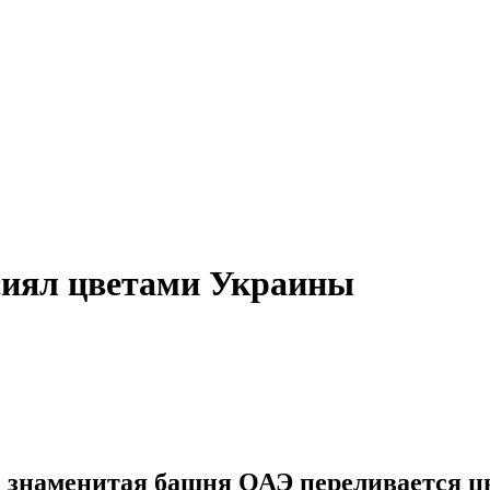
сиял цветами Украины
к знаменитая башня ОАЭ переливается ц