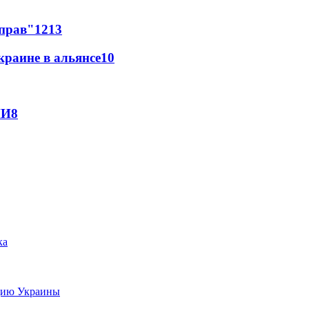
 прав"
12
13
краине в альянсе
10
МИ
8
цию Украины