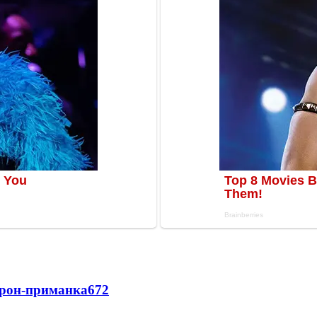
дрон-приманка
672