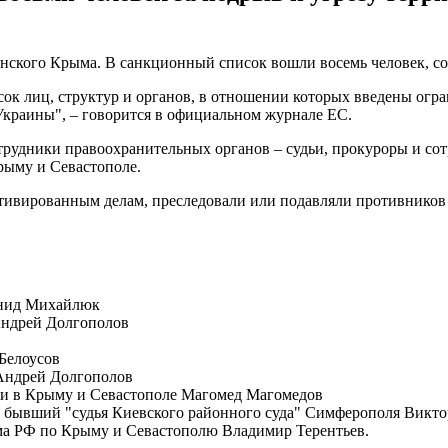
нского Крыма. В санкционный список вошли восемь человек, с
исок лиц, структур и органов, в отношении которых введены огр
Украины", – говорится в официальном журнале ЕС.
трудники правоохранительных органов – судьи, прокуроры и сот
рыму и Севастополе.
ивированным делам, преследовали или подавляли противников н
онид Михайлюк
Андрей Долгополов
Белоусов
 Андрей Долгополов
ии в Крыму и Севастополе Магомед Магомедов
и бывший "судья Киевского районного суда" Симферополя Викт
ма РФ по Крыму и Севастополю Владимир Терентьев.