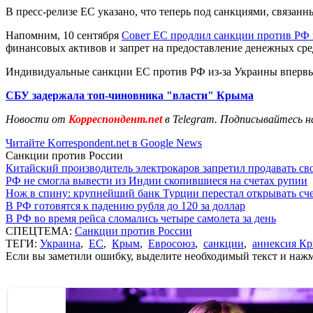
В пресс-релизе ЕС указано, что теперь под санкциями, связа
Напомним, 10 сентября
Совет ЕС продлил санкции против РФ 
финансовых активов и запрет на предоставление денежных ср
Индивидуальные санкции ЕС против РФ из-за Украины впервые
СБУ задержала топ-чиновника "власти" Крыма
Новости от
Корреспондент.net
в Telegram. Подписывайтесь н
Читайте Korrespondent.net в Google News
Санкции против России
Китайский производитель электрокаров запретил продавать св
РФ не смогла вывести из Индии скопившиеся на счетах рупии
Нож в спину: крупнейший банк Турции перестал открывать сче
В РФ готовятся к падению рубля до 120 за доллар
В РФ во время рейса сломались четыре самолета за день
СПЕЦТЕМА:
Санкции против России
ТЕГИ:
Украина
,
ЕС
,
Крым
,
Евросоюз
,
санкции
,
аннексия К
Если вы заметили ошибку, выделите необходимый текст и нажми