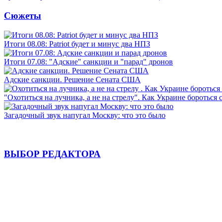
Сюжеты
Итоги 08.08: Patriot будет и минус два НПЗ
Итоги 07.08: "Адские" санкции и "парад" дронов
Адские санкции. Решение Сената США
"Охотиться на лучника, а не на стрелу". Как Украине бороться 
Загадочный звук напугал Москву: что это было
ВЫБОР РЕДАКТОРА