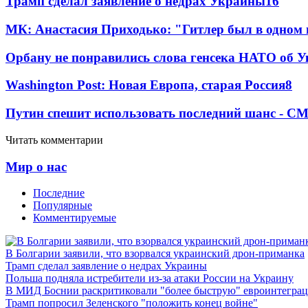
Трамп сделал заявление о недрах Украины
16
МК: Анастасия Приходько: "Гитлер был в одном
Орбану не понравились слова генсека НАТО об У
Washington Post: Новая Европа, старая Россия
8
Путин спешит использовать последний шанс - С
Читать комментарии
Мир о нас
Последние
Популярные
Комментируемые
В Болгарии заявили, что взорвался украинский дрон-приманка
Трамп сделал заявление о недрах Украины
Польша подняла истребители из-за атаки России на Украину
В МИД Боснии раскритиковали "более быструю" евроинтегра
Трамп попросил Зеленского "положить конец войне"