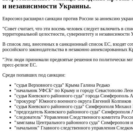
и независимости Украины.
Евросоюз расширил санкции против России за аннексию украи
"Совет считает, что эти восемь человек следует включить в сп
территориальной целостности, суверенитету и независимости 
В список лиц, внесенных в санкционный список ЕС, входят со
российского законодательства в незаконно аннексированных К
"Эти люди принимали предвзятые решения по политически мот
пресс-релизе ЕС.
Среди попавших под санкции:
"судья Верховного суда" Крыма Галина Редько
"начальник УФСБ" по Крыму и городу Севастополю Ле
"судья Киевского районного суда" города Симферополь 
"прокурор" Южного военного округа Евгений Колпиков
"судья Киевского районного суда" Симферополя Михаил 
"председатель Киевского районного суда" Симферополя
"следователь" Управления Следственного комитета Росс
"замглавы Центрального районного суда" Симферополя 
"начальник" Главного следственного управления Следко