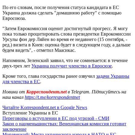
По его словам, после получения статуса кандидата в ЕС
Украина должна сделать "домашнюю работу" с помощью
Евросоюза.
"Затем Еврокомиссия оценит достигнутый прогресс. Я могу
пока только процитировать слова президентки Еврокомиссии
Урсулы фон дер Ляйен во время ее недавнего (15 сентября, -
ред.) визита в Киев: оценка будет в следующем году, а дальше
будем видеть", - отметил Маасикас.
Напомним, Зеленский заявил, что не сомневается: в течение
двух-трех лет
Украина получит членство в Евросюзе
.
Кроме того, глава государства ранее озвучил
задачи Украины
для членства в ЕС
.
Новини от
Корреспондент.net
в Telegram. Підписуйтесь на
наш канал
https://t.me/korrespondentnet
Читайте Korrespondent.net в Google News
Вступление Украины в ЕС
Переговоры о вступлении в ЕС под угрозой - СМИ
Закон о нацменьшинствах: Венецианская комиссия готовит
заключение
Моравецкий: Место украинского народа в НАТО и ЕС