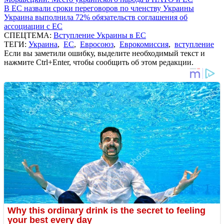
В ЕС назвали сроки переговоров по членству Украины
Украина выполнила 72% обязательств соглашения об
ассоциации с ЕС
СПЕЦТЕМА:
Вступление Украины в ЕС
ТЕГИ:
Украина
,
ЕС
,
Евросоюз
,
Еврокомиссия
,
вступление
Если вы заметили ошибку, выделите необходимый текст и
нажмите Ctrl+Enter, чтобы сообщить об этом редакции.