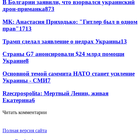
В Болгарии заявили, что взорвался украинский
дрон-приманка
873
МК: Анастасия Приходько: "Гитлер был в одном
прав"
17
13
Трамп сделал заявление о недрах Украины
13
Страны G7 анонсировали $24 млрд помощи
Украине
8
Основной темой саммита НАТО станет усиление
Украины - СМИ
7
Rzeczpospolita: Мертвый Ленин, живая
Екатерина
6
Читать комментарии
Полная версия сайта