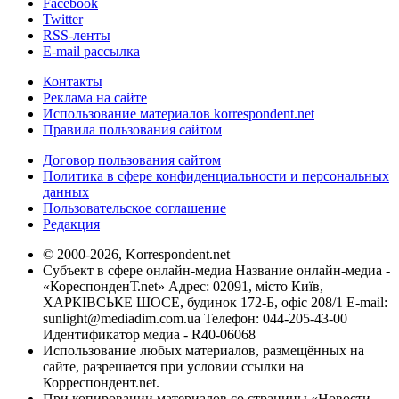
Facebook
Twitter
RSS-ленты
E-mail рассылка
Контакты
Реклама на сайте
Использование материалов korrespondent.net
Правила пользования сайтом
Договор пользования сайтом
Политика в сфере конфиденциальности и персональных
данных
Пользовательское соглашение
Редакция
© 2000-2026, Korrespondent.net
Субъект в сфере онлайн-медиа Название онлайн-медиа -
«КореспонденТ.net» Адрес: 02091, місто Київ,
ХАРКІВСЬКЕ ШОСЕ, будинок 172-Б, офіс 208/1 E-mail:
sunlight@mediadim.com.ua
Телефон: 044-205-43-00
Идентификатор медиа - R40-06068
Использование любых материалов, размещённых на
сайте, разрешается при условии ссылки на
Корреспондент.net.
При копировании материалов со страницы «Новости