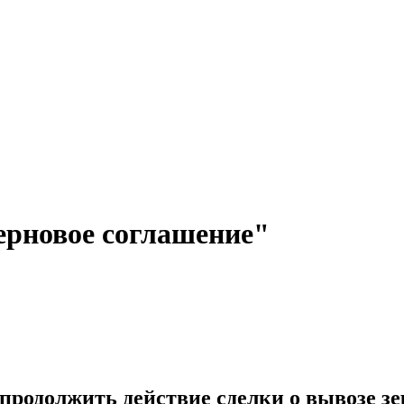
ерновое соглашение"
родолжить действие сделки о вывозе зер