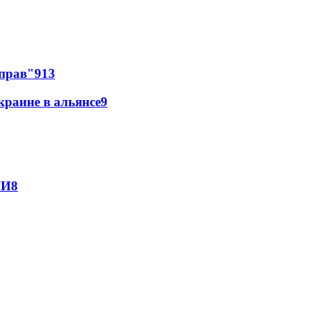
 прав"
9
13
краине в альянсе
9
МИ
8