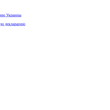
цию Украины
ную декларацию