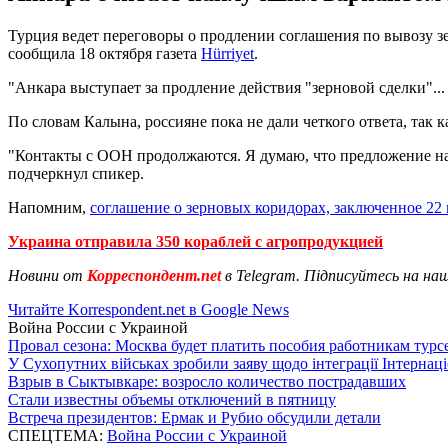
Турция ведет переговоры о продлении соглашения по вывозу з
сообщила 18 октября газета
Hürriyet
.
"Анкара выступает за продление действия "зерновой сделки"...
По словам Калына, россияне пока не дали четкого ответа, так
"Контакты с ООН продолжаются. Я думаю, что предложение на
подчеркнул спикер.
Напомним,
соглашение о зерновых коридорах, заключенное 22
Украина отправила 350 кораблей с агропродукцией
Новини от
Корреспондент.net
в Telegram. Підписуйтесь на на
Читайте Korrespondent.net в Google News
Война России с Украиной
Провал сезона: Москва будет платить пособия работникам тур
У Сухопутних військах зробили заяву щодо інтеграції Інтернац
Взрыв в Сыктывкаре: возросло количество пострадавших
Стали известны объемы отключений в пятницу
Встреча президентов: Ермак и Рубио обсудили детали
СПЕЦТЕМА:
Война России с Украиной