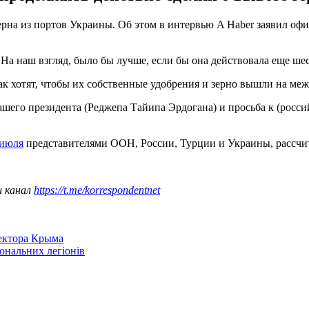
ерна из портов Украины. Об этом в интервью A Haber заявил о
 На наш взгляд, было бы лучше, если бы она действовала еще шест
 как хотят, чтобы их собственные удобрения и зерно вышли на м
шего президента (Реджепа Тайипа Эрдогана) и просьба к (росс
 июля
представителями ООН, России, Турции и Украины, рассчит
ш канал
https://t.me/korrespondentnet
сектора Крыма
іональних легіонів