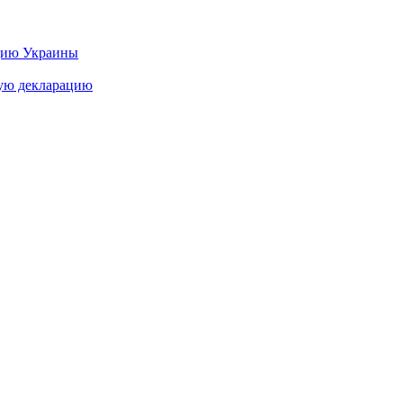
цию Украины
ную декларацию