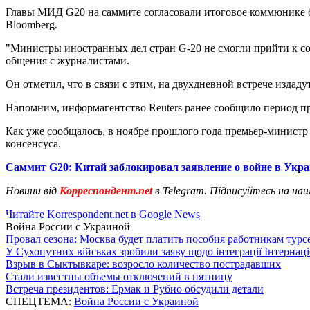
Главы МИД G20 на саммите согласовали итоговое коммюнике бе
Bloomberg.
"Министры иностранных дел стран G-20 не смогли прийти к 
общения с журналистами.
Он отметил, что в связи с этим, на двухдневной встрече изда
Напомним, информагентство Reuters ранее сообщило период п
Как уже сообщалось, в ноябре прошлого года премьер-министр
консенсуса.
Саммит G20: Китай заблокировал заявление о войне в Укра
Новини від
Корреспондент.net
в Telegram. Підписуйтесь на на
Читайте Korrespondent.net в Google News
Война России с Украиной
Провал сезона: Москва будет платить пособия работникам тур
У Сухопутних військах зробили заяву щодо інтеграції Інтернац
Взрыв в Сыктывкаре: возросло количество пострадавших
Стали известны объемы отключений в пятницу
Встреча президентов: Ермак и Рубио обсудили детали
СПЕЦТЕМА:
Война России с Украиной