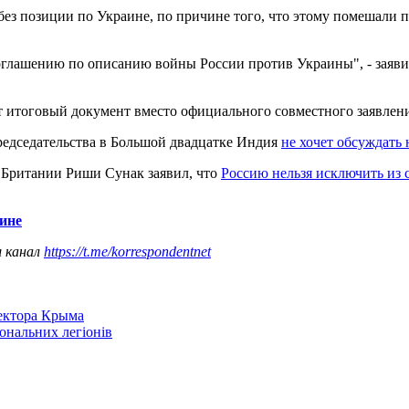
з позиции по Украине, по причине того, что этому помешали п
соглашению по описанию войны России против Украины", - зая
дут итоговый документ вместо официального совместного заявлен
редседательства в Большой двадцатке Индия
не хочет обсуждать
 Британии Риши Сунак заявил, что
Россию нельзя исключить из 
ине
ш канал
https://t.me/korrespondentnet
сектора Крыма
іональних легіонів