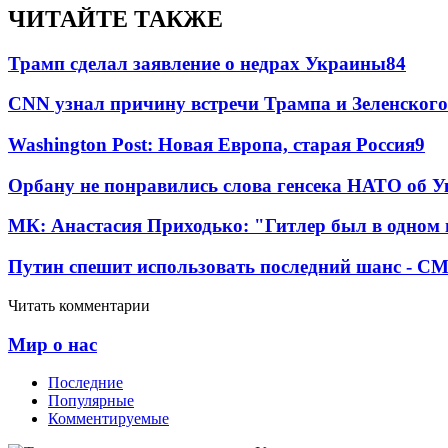
ЧИТАЙТЕ ТАКЖЕ
Трамп сделал заявление о недрах Украины
84
CNN узнал причину встречи Трампа и Зеленского
Washington Post: Новая Европа, старая Россия
9
Орбану не понравились слова генсека НАТО об У
МК: Анастасия Приходько: "Гитлер был в одном
Путин спешит использовать последний шанс - С
Читать комментарии
Мир о нас
Последние
Популярные
Комментируемые