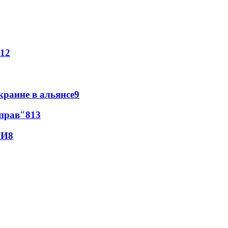
12
краине в альянсе
9
 прав"
8
13
МИ
8