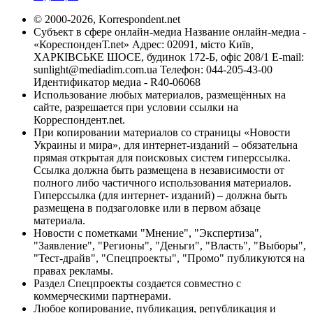
© 2000-2026, Korrespondent.net
Субъект в сфере онлайн-медиа Название онлайн-медиа -
«КореспонденТ.net» Адрес: 02091, місто Київ,
ХАРКІВСЬКЕ ШОСЕ, будинок 172-Б, офіс 208/1 E-mail:
sunlight@mediadim.com.ua
Телефон: 044-205-43-00
Идентификатор медиа - R40-06068
Использование любых материалов, размещённых на
сайте, разрешается при условии ссылки на
Корреспондент.net.
При копировании материалов со страницы «Новости
Украины и мира», для интернет-изданий – обязательна
прямая открытая для поисковых систем гиперссылка.
Ссылка должна быть размещена в независимости от
полного либо частичного использования материалов.
Гиперссылка (для интернет- изданий) – должна быть
размещена в подзаголовке или в первом абзаце
материала.
Новости с пометками "Мнение", "Экспертиза",
"Заявление", "Регионы", "Деньги", "Власть", "Выборы",
"Тест-драйв", "Спецпроекты", "Промо" публикуются на
правах рекламы.
Раздел Спецпроекты создается совместно с
коммерческими партнерами.
Любое копирование, публикация, републикация и