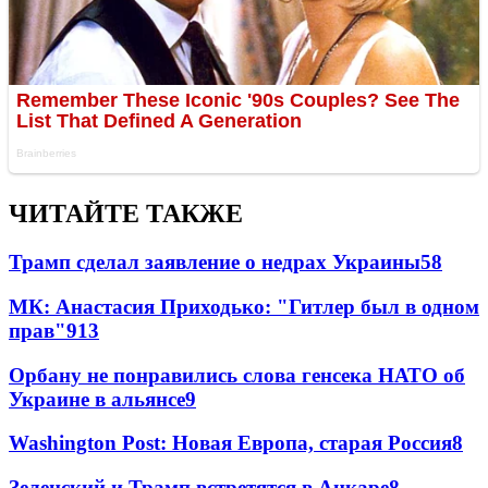
ЧИТАЙТЕ ТАКЖЕ
Трамп сделал заявление о недрах Украины
58
МК: Анастасия Приходько: "Гитлер был в одном
прав"
9
13
Орбану не понравились слова генсека НАТО об
Украине в альянсе
9
Washington Post: Новая Европа, старая Россия
8
Зеленский и Трамп встретятся в Анкаре
8