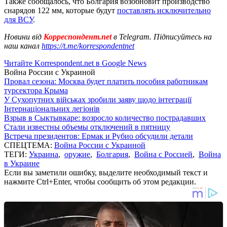
Также сообщалось, что Болгария возобновит производство
снарядов 122 мм, которые будут
поставлять исключительно
для ВСУ
.
Новини від
Корреспондент.net
в Telegram. Підписуйтесь на
наш канал
https://t.me/korrespondentnet
Читайте Korrespondent.net в Google News
Война России с Украиной
Провал сезона: Москва будет платить пособия работникам
турсектора Крыма
У Сухопутних військах зробили заяву щодо інтеграції
Інтернаціональних легіонів
Взрыв в Сыктывкаре: возросло количество пострадавших
Стали известны объемы отключений в пятницу
Встреча президентов: Ермак и Рубио обсудили детали
СПЕЦТЕМА:
Война России с Украиной
ТЕГИ:
Украина
,
оружие
,
Болгария
,
Война с Россией
,
Война
в Украине
Если вы заметили ошибку, выделите необходимый текст и
нажмите Ctrl+Enter, чтобы сообщить об этом редакции.