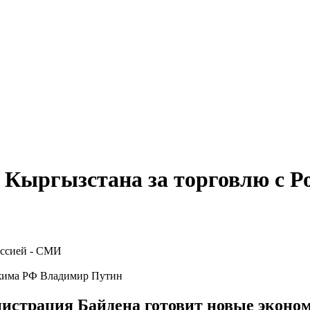
 Кыргызстана за торговлю с Р
ежима РФ Владимир Путин
инистрация Байдена готовит новые эконо