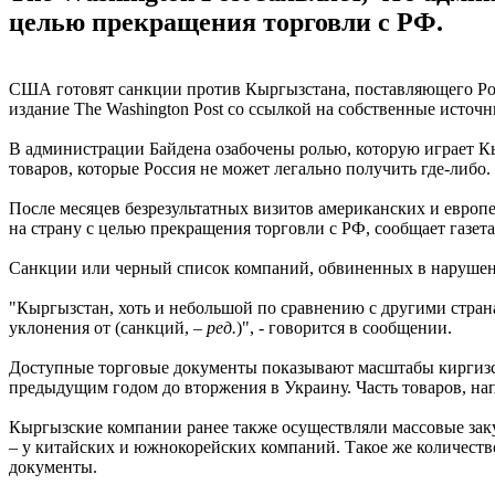
целью прекращения торговли с РФ.
США готовят санкции против Кыргызстана, поставляющего Рос
издание The Washington Post со ссылкой на собственные источн
В администрации Байдена озабочены ролью, которую играет К
товаров, которые Россия не может легально получить где-либо.
После месяцев безрезультатных визитов американских и евро
на страну с целью прекращения торговли с РФ, сообщает газета
Санкции или черный список компаний, обвиненных в нарушени
"Кыргызстан, хоть и небольшой по сравнению с другими страна
уклонения от (санкций, –
ред.
)", - говорится в сообщении.
Доступные торговые документы показывают масштабы киргизск
предыдущим годом до вторжения в Украину. Часть товаров, на
Кыргызские компании ранее также осуществляли массовые зак
– у китайских и южнокорейских компаний. Такое же количество
документы.