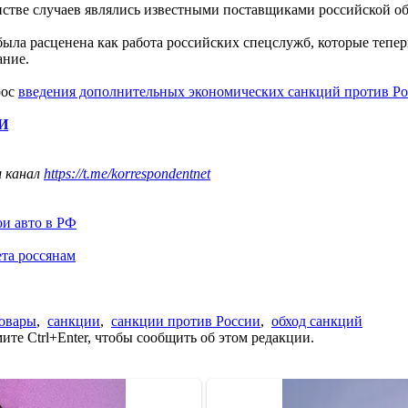
нстве случаев являлись известными поставщиками российской 
была расценена как работа российских спецслужб, которые тепер
ание.
рос
введения дополнительных экономических санкций против Р
МИ
ш канал
https://t.me/korrespondentnet
ои авто в РФ
та россянам
овары
,
санкции
,
санкции против России
,
обход санкций
те Ctrl+Enter, чтобы сообщить об этом редакции.