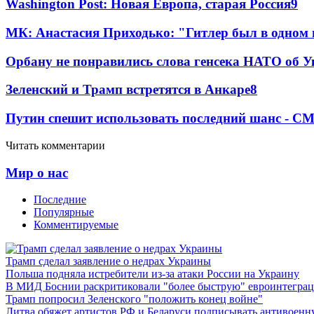
Washington Post: Новая Европа, старая Россия
9
МК: Анастасия Приходько: "Гитлер был в одном
Орбану не понравились слова генсека НАТО об У
Зеленский и Трамп встретятся в Анкаре
8
Путин спешит использовать последний шанс - С
Читать комментарии
Мир о нас
Последние
Популярные
Комментируемые
Трамп сделал заявление о недрах Украины
Польша подняла истребители из-за атаки России на Украину
В МИД Боснии раскритиковали "более быструю" евроинтегра
Трамп попросил Зеленского "положить конец войне"
Литва обяжет артистов РФ и Беларуси подписывать антивоен