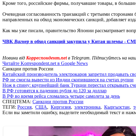
Кроме того, российские фирмы, получавшие товары, в больши
Очевидная согласованность транзакций с третьими сторонами 
направленных на обход экономических санкций, добавляет изд
Как мы уже писали, правительство Японии рассматривает воп
ЧВК
Вагнер
в обход санкций закупила у Китая шлемы - С
Новини від
Корреспондент.net
в Telegram. Підписуйтесь на на
Читайте Korrespondent.net в Google News
Санкции против России
Китайский производитель электрокаров запретил продавать св
РФ не смогла вывести из Индии скопившиеся на счетах рупии
Нож в спину: крупнейший банк Турции перестал открывать сче
В РФ готовятся к падению рубля до 120 за доллар
В РФ во время рейса сломались четыре самолета за день
СПЕЦТЕМА:
Санкции против России
ТЕГИ:
Россия
,
США
,
Киргизия
,
электроника
,
Кыргызстан
,
т
Если вы заметили ошибку, выделите необходимый текст и нажми