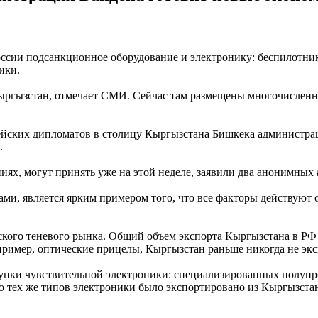
сии подсанкционное оборудование и электронику: беспилотник
ики.
ыргызстан, отмечает СМИ. Сейчас там размещены многочисленны
пейских дипломатов в столицу Кыргызстана Бишкека администра
.
ях, могут принять уже на этой неделе, заявили два анонимных
ми, является ярким примером того, что все факторы действуют 
ого теневого рынка. Общий объем экспорта Кыргызстана в РФ с
пример, оптические прицелы, Кыргызстан раньше никогда не эк
упки чувствительной электроники: специализированных полупр
 тех же типов электроники было экспортировано из Кыргызстана