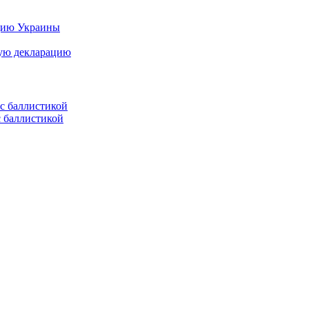
цию Украины
ную декларацию
с баллистикой