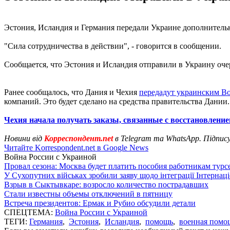
Эстония, Исландия и Германия передали Украине дополнител
"Сила сотрудничества в действии", - говорится в сообщении.
Сообщается, что Эстония и Исландия отправили в Украину очер
Ранее сообщалось, что Дания и Чехия
передадут украинским В
компаний. Это будет сделано на средства правительства Дании.
Чехия начала получать заказы, связанные с восстановлен
Новини від
Корреспондент.net
в Telegram та WhatsApp. Підпис
Читайте Korrespondent.net в Google News
Война России с Украиной
Провал сезона: Москва будет платить пособия работникам тур
У Сухопутних військах зробили заяву щодо інтеграції Інтернац
Взрыв в Сыктывкаре: возросло количество пострадавших
Стали известны объемы отключений в пятницу
Встреча президентов: Ермак и Рубио обсудили детали
СПЕЦТЕМА:
Война России с Украиной
ТЕГИ:
Германия
,
Эстония
,
Исландия
,
помощь
,
военная помо