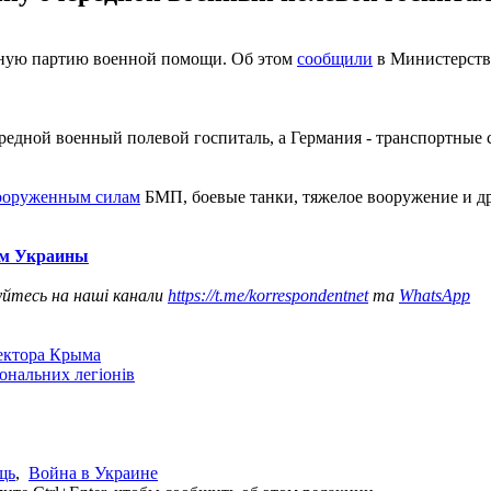
ьную партию военной помощи. Об этом
сообщили
в Министерств
едной военный полевой госпиталь, а Германия - транспортные с
ооруженным силам
БМП, боевые танки, тяжелое вооружение и др
ием Украины
уйтесь на наші канали
https://t.me/korrespondentnet
та
WhatsApp
сектора Крыма
іональних легіонів
щь
,
Война в Украине