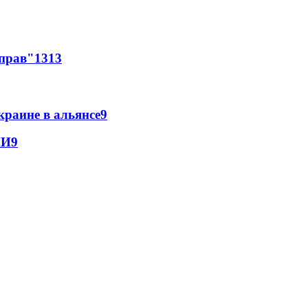
 прав"
13
13
краине в альянсе
9
МИ
9