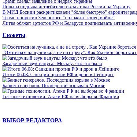
Трамп сделал заявление о недрах Украины
Польша подняла истребители из-за атаки России на Украину
В МИД Боснии раскритиковали "более быструю" евроинтегра
Трамп попросил Зеленского "положить конец войне"
Литва обяжет артистов РФ и Беларуси подписывать антивоен
Сюжеты
"Охотиться на лучника, а не на стрелу". Как Украине бороться 
Загадочный звук напугал Москву: что это было
Итоги 06.08: Санкции против РФ и дрон в Лейпциге
Банкет генералов. Последствия взрыва в Москве
Грязные технологии. Атаки РФ на выборы во Франции
ВЫБОР РЕДАКТОРА