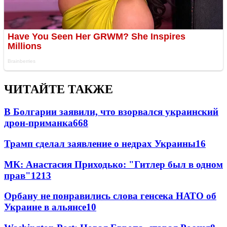
ЧИТАЙТЕ ТАКЖЕ
В Болгарии заявили, что взорвался украинский
дрон-приманка
668
Трамп сделал заявление о недрах Украины
16
МК: Анастасия Приходько: "Гитлер был в одном
прав"
12
13
Орбану не понравились слова генсека НАТО об
Украине в альянсе
10