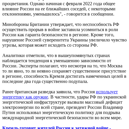
процветания. Однако начиная с февраля 2022 года общее
влияние России на ее ближайших соседей, с некоторыми
отклонениями, уменьшилось", - говорится в сообщении.
Минобороны Британии утверждает, что неспособность РФ
осуществить прорыв в войне заставила усомниться в роли
России как гаранта безопасности в регионе. Кроме того,
нарушение Россией суверенитета Украины увеличило чувство
угрозы, которая может исходить со стороны РФ.
Аналитики отметили, что в вышеупомянутых странах
наблюдается тенденция к уменьшению зависимости от
России. Эксперты полагают, что несмотря на то, что Москва
то ли явно, то ли неявно сохраняет существенное присутствие
в регионе, способность Кремля достигать намеченных целей в
последние два года существенно подупала.
Ранее британская разведка заявила, что Россия
использует
энергетику как оружие
. В частности, удары РФ по украинской
энергетической инфраструктуре вызвали массовый дефицит
электроэнергии по всей стране, президент России Владимир
Путин использовал энергетическую политику для подрыва
международной энергетической безопасности во всем мире.
Кремль готовит жителей России к затяжной войне -