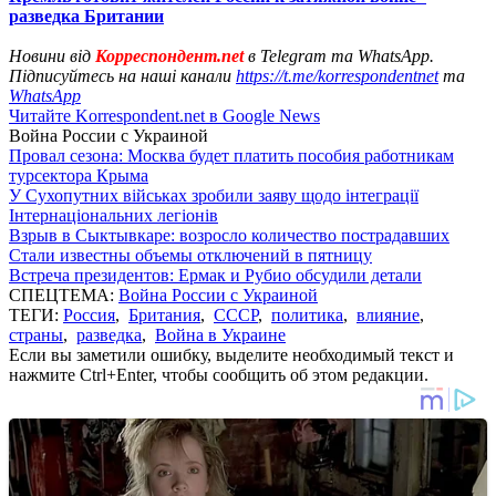
разведка Британии
Новини від
Корреспондент.net
в Telegram та WhatsApp.
Підписуйтесь на наші канали
https://t.me/korrespondentnet
та
WhatsApp
Читайте Korrespondent.net в Google News
Война России с Украиной
Провал сезона: Москва будет платить пособия работникам
турсектора Крыма
У Сухопутних військах зробили заяву щодо інтеграції
Інтернаціональних легіонів
Взрыв в Сыктывкаре: возросло количество пострадавших
Стали известны объемы отключений в пятницу
Встреча президентов: Ермак и Рубио обсудили детали
СПЕЦТЕМА:
Война России с Украиной
ТЕГИ:
Россия
,
Британия
,
СССР
,
политика
,
влияние
,
страны
,
разведка
,
Война в Украине
Если вы заметили ошибку, выделите необходимый текст и
нажмите Ctrl+Enter, чтобы сообщить об этом редакции.