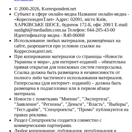
© 2000-2026, Korrespondent.net
Субъект в сфере онлайн-медиа Название онлайн-медиа -
«КореспонденТ.net» Адрес: 02091, місто Київ,
ХАРКІВСЬКЕ ШОСЕ, будинок 172-Б, офіс 208/1 E-mail:
sunlight@mediadim.com.ua
Телефон: 044-205-43-00
Идентификатор медиа - R40-06068
Использование любых материалов, размещённых на
сайте, разрешается при условии ссылки на
Корреспондент.net.
При копировании материалов со страницы «Новости
Украины и мира», для интернет-изданий – обязательна
прямая открытая для поисковых систем гиперссылка.
Ссылка должна быть размещена в независимости от
полного либо частичного использования материалов.
Гиперссылка (для интернет- изданий) – должна быть
размещена в подзаголовке или в первом абзаце
материала.
Новости с пометками "Мнение", "Экспертиза",
"Заявление", "Регионы", "Деньги", "Власть", "Выборы",
"Тест-драйв", "Спецпроекты", "Промо" публикуются на
правах рекламы.
Раздел Спецпроекты создается совместно с
коммерческими партнерами.
Любое копирование, публикация, републикация и