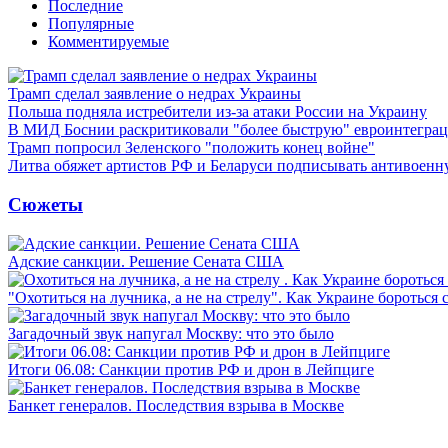
Последние
Популярные
Комментируемые
Трамп сделал заявление о недрах Украины
Польша подняла истребители из-за атаки России на Украину
В МИД Боснии раскритиковали "более быструю" евроинтегра
Трамп попросил Зеленского "положить конец войне"
Литва обяжет артистов РФ и Беларуси подписывать антивоен
Сюжеты
Адские санкции. Решение Сената США
"Охотиться на лучника, а не на стрелу". Как Украине бороться 
Загадочный звук напугал Москву: что это было
Итоги 06.08: Санкции против РФ и дрон в Лейпциге
Банкет генералов. Последствия взрыва в Москве