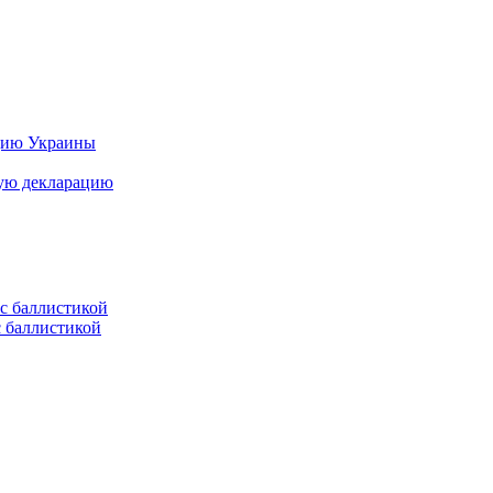
цию Украины
ную декларацию
с баллистикой