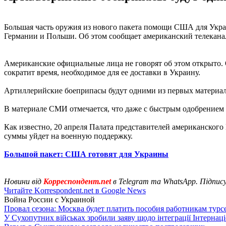
Большая часть оружия из нового пакета помощи США для Украи
Германии и Польши. Об этом сообщает американский телекан
Американские официальные лица не говорят об этом открыто. 
сократит время, необходимое для ее доставки в Украину.
Артиллерийские боеприпасы будут одними из первых материал
В материале СМИ отмечается, что даже с быстрым одобрением 
Как известно, 20 апреля Палата представителей американского
суммы уйдет на военную поддержку.
Большой пакет: США готовят для Украины
Новини від
Корреспондент.net
в Telegram та WhatsApp. Підпис
Читайте Korrespondent.net в Google News
Война России с Украиной
Провал сезона: Москва будет платить пособия работникам тур
У Сухопутних військах зробили заяву щодо інтеграції Інтернац