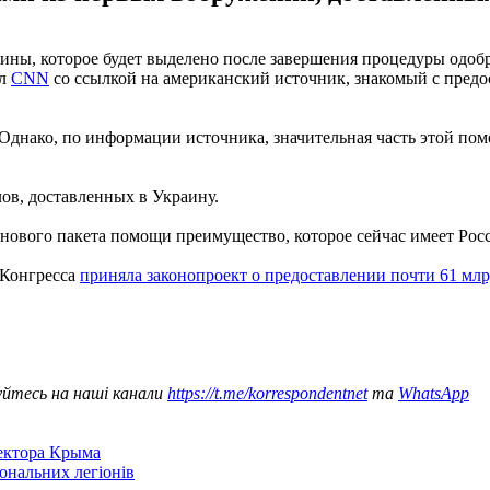
ны, которое будет выделено после завершения процедуры одобре
ал
CNN
со ссылкой на американский источник, знакомый с пред
Однако, по информации источника, значительная часть этой пом
ов, доставленных в Украину.
нового пакета помощи преимущество, которое сейчас имеет Росси
 Конгресса
приняла законопроект о предоставлении почти 61 млр
уйтесь на наші канали
https://t.me/korrespondentnet
та
WhatsApp
сектора Крыма
іональних легіонів