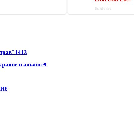
 прав"
14
13
краине в альянсе
9
МИ
8