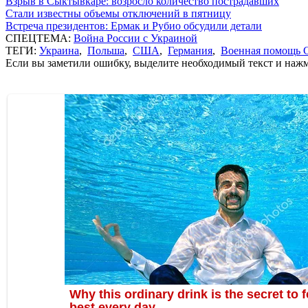
Взрыв в Сыктывкаре: возросло количество пострадавших
Стали известны объемы отключений в пятницу
Встреча президентов: Ермак и Рубио обсудили детали
СПЕЦТЕМА:
Война России с Украиной
ТЕГИ:
Украина
,
Польша
,
США
,
Германия
,
Военная помощь
Если вы заметили ошибку, выделите необходимый текст и нажми