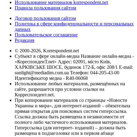
Использование материалов korrespondent.net
Правила пользования сайтом
Договор пользования сайтом
Политика в сфере конфиденциальности и персональных
данных
Пользовательское соглашение
Редакция
© 2000-2026, Korrespondent.net
Субъект в сфере онлайн-медиа Название онлайн-медиа -
«КореспонденТ.net» Адрес: 02091, місто Київ,
ХАРКІВСЬКЕ ШОСЕ, будинок 172-Б, офіс 208/1 E-mail:
sunlight@mediadim.com.ua
Телефон: 044-205-43-00
Идентификатор медиа - R40-06068
Использование любых материалов, размещённых на
сайте, разрешается при условии ссылки на
Корреспондент.net.
При копировании материалов со страницы «Новости
Украины и мира», для интернет-изданий – обязательна
прямая открытая для поисковых систем гиперссылка.
Ссылка должна быть размещена в независимости от
полного либо частичного использования материалов.
Гиперссылка (для интернет- изданий) – должна быть
размещена в подзаголовке или в первом абзаце