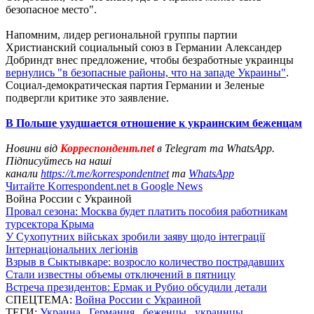
безопасное место".
Напомним, лидер региональной группы партии
Христианский социальный союз в Германии Александер
Добриндт внес предложение, чтобы безработные украинцы
вернулись "в безопасные районы, что на западе Украины"
.
Социал-демократическая партия Германии и Зеленые
подвергли критике это заявление.
В Польше ухудшается отношение к украинским беженцам
Новини від
Корреспондент.net
в Telegram та WhatsApp.
Підписуйтесь на наші
канали
https://t.me/korrespondentnet
та
WhatsApp
Читайте Korrespondent.net в Google News
Война России с Украиной
Провал сезона: Москва будет платить пособия работникам
турсектора Крыма
У Сухопутних військах зробили заяву щодо інтеграції
Інтернаціональних легіонів
Взрыв в Сыктывкаре: возросло количество пострадавших
Стали известны объемы отключений в пятницу
Встреча президентов: Ермак и Рубио обсудили детали
СПЕЦТЕМА:
Война России с Украиной
ТЕГИ:
Украина
,
Германия
,
беженцы
,
украинцы
,