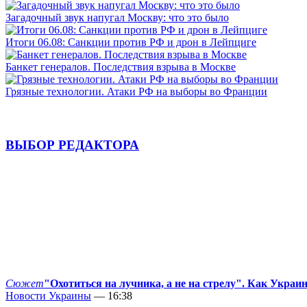
Загадочный звук напугал Москву: что это было
Итоги 06.08: Санкции против РФ и дрон в Лейпциге
Банкет генералов. Последствия взрыва в Москве
Грязные технологии. Атаки РФ на выборы во Франции
ВЫБОР РЕДАКТОРА
Сюжет
"Охотиться на лучника, а не на стрелу". Как Украи
Новости Украины
— 16:38