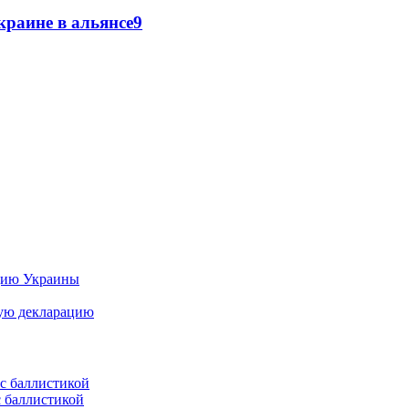
краине в альянсе
9
цию Украины
ную декларацию
с баллистикой