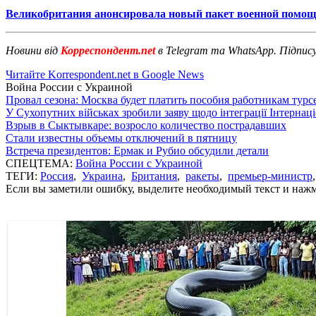
Великобритания анонсировала новый пакет военной помо
Новини від
Корреспондент.net
в Telegram та WhatsApp. Підпис
Читайте Korrespondent.net в Google News
Война России с Украиной
Провал сезона: Москва будет платить пособия работникам тур
У Сухопутних військах зробили заяву щодо інтеграції Інтернац
Взрыв в Сыктывкаре: возросло количество пострадавших
Стали известны объемы отключений в пятницу
Встреча президентов: Ермак и Рубио обсудили детали
СПЕЦТЕМА:
Война России с Украиной
ТЕГИ:
Россия
,
Украина
,
Британия
,
ракеты
,
премьер-министр
Если вы заметили ошибку, выделите необходимый текст и нажми