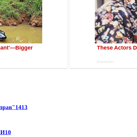
 прав"
14
13
МИ
10