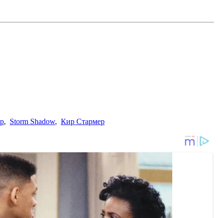
ар
,
Storm Shadow
,
Кир Стармер