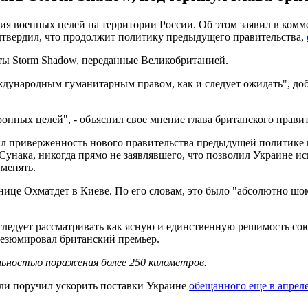
ия военных целей на территории России. Об этом заявил в ком
твердил, что продолжит политику предыдущего правительства,
еты Storm Shadow, переданные Великобританией.
дународным гуманитарным правом, как и следует ожидать", доба
онных целей", - объяснил свое мнение глава британского правит
ил приверженность нового правительства предыдущей политике п
нака, никогда прямо не заявлявшего, что позволил Украине исп
именять.
нице Охматдет в Киеве. По его словам, это было "абсолютно шо
следует рассматривать как ясную и единственную решимость с
 резюмировал британский премьер.
льностью поражения более 250 километров.
и поручил ускорить поставки Украине
обещанного еще в апрел