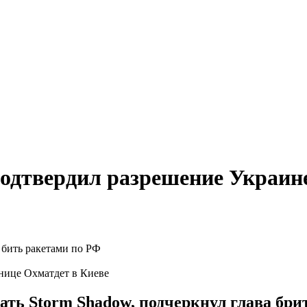
одтвердил разрешение Украине
нице Охматдет в Киеве
ать Storm Shadow, подчеркнул глава бри