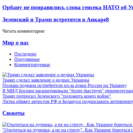
Орбану не понравились слова генсека НАТО об У
Зеленский и Трамп встретятся в Анкаре
8
Читать комментарии
Мир о нас
Последние
Популярные
Комментируемые
Трамп сделал заявление о недрах Украины
Польша подняла истребители из-за атаки России на Украину
В МИД Боснии раскритиковали "более быструю" евроинтегра
Трамп попросил Зеленского "положить конец войне"
Литва обяжет артистов РФ и Беларуси подписывать антивоен
Сюжеты
"Охотиться на лучника, а не на стрелу". Как Украине бороться 