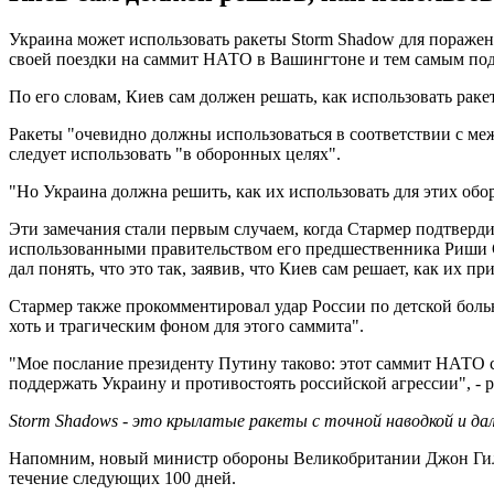
Украина может использовать ракеты Storm Shadow для поражен
своей поездки на саммит НАТО в Вашингтоне и тем самым под
По его словам, Киев сам должен решать, как использовать рак
Ракеты "очевидно должны использоваться в соответствии с меж
следует использовать "в оборонных целях".
"Но Украина должна решить, как их использовать для этих обор
Эти замечания стали первым случаем, когда Стармер подтверд
использованными правительством его предшественника Риши Су
дал понять, что это так, заявив, что Киев сам решает, как их пр
Стармер также прокомментировал удар России по детской боль
хоть и трагическим фоном для этого саммита".
"Мое послание президенту Путину таково: этот саммит НАТО 
поддержать Украину и противостоять российской агрессии", -
Storm Shadows - это крылатые ракеты с точной наводкой и да
Напомним, новый министр обороны Великобритании Джон Гил
течение следующих 100 дней.