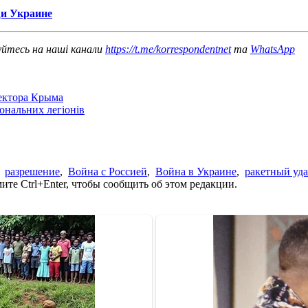
щи Украине
уйтесь на наші канали
https://t.me/korrespondentnet
та
WhatsApp
сектора Крыма
іональних легіонів
,
разрешение
,
Война с Россией
,
Война в Украине
,
ракетный уд
те Ctrl+Enter, чтобы сообщить об этом редакции.