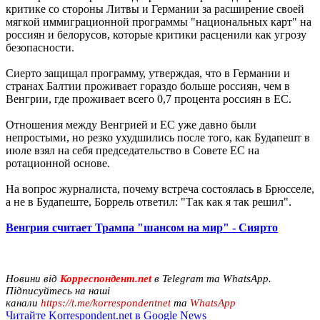
критике со стороны Литвы и Германии за расширение своей
мягкой иммиграционной программы "национальных карт" на
россиян и белорусов, которые критики расценили как угрозу
безопасности.
Сиерто защищал программу, утверждая, что в Германии и
странах Балтии проживает гораздо больше россиян, чем в
Венгрии, где проживает всего 0,7 процента россиян в ЕС.
Отношения между Венгрией и ЕС уже давно были
непростыми, но резко ухудшились после того, как Будапешт в
июле взял на себя председательство в Совете ЕС на
ротационной основе.
На вопрос журналиста, почему встреча состоялась в Брюсселе,
а не в Будапеште, Боррель ответил: "Так как я так решил".
Венгрия считает Трампа "шансом на мир" - Сиярто
Новини від
Корреспондент.net
в Telegram та WhatsApp.
Підписуйтесь на наші
канали
https://t.me/korrespondentnet
та
WhatsApp
Читайте Korrespondent.net в Google News