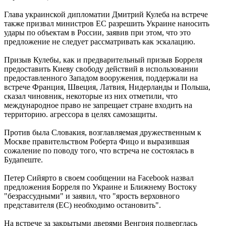
Глава украинской дипломатии Дмитрий Кулеба на встрече
также призвал министров ЕС разрешить Украине наносить
удары по объектам в России, заявив при этом, что это
предложение не следует рассматривать как эскалацию.
Призыв Кулебы, как и предварительный призыв Борреля
предоставить Киеву свободу действий в использовании
предоставленного Западом вооружения, поддержали на
встрече Франция, Швеция, Латвия, Нидерланды и Польша,
сказал чиновник, некоторые из них отметили, что
международное право не запрещает стране входить на
территорию. агрессора в целях самозащиты.
Против была Словакия, возглавляемая дружественным к
Москве правительством Роберта Фицо и выразившая
сожаление по поводу того, что встреча не состоялась в
Будапеште.
Петер Сийярто в своем сообщении на Facebook назвал
предложения Борреля по Украине и Ближнему Востоку
"безрассудными" и заявил, что "ярость верховного
представителя (ЕС) необходимо остановить".
На встрече за закрытыми дверями Венгрия подверглась