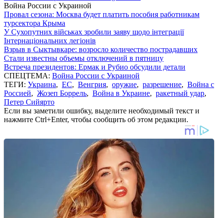
Война России с Украиной
Провал сезона: Москва будет платить пособия работникам
турсектора Крыма
У Сухопутних військах зробили заяву щодо інтеграції
Інтернаціональних легіонів
Взрыв в Сыктывкаре: возросло количество пострадавших
Стали известны объемы отключений в пятницу
Встреча президентов: Ермак и Рубио обсудили детали
СПЕЦТЕМА:
Война России с Украиной
ТЕГИ:
Украина
,
ЕС
,
Венгрия
,
оружие
,
разрешение
,
Война с
Россией
,
Жозеп Боррель
,
Война в Украине
,
ракетный удар
,
Петер Сийярто
Если вы заметили ошибку, выделите необходимый текст и
нажмите Ctrl+Enter, чтобы сообщить об этом редакции.