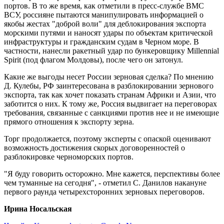
портов. В то же время, как отметили в пресс-службе ВМС
ВСУ, россияне пытаются манипулировать информацией о
якобы жестах "доброй воли" для деблокирования экспорта
морскими путями и наносят удары по объектам критической
инфраструктуры и гражданским судам в Черном море. В
частности, нанесли ракетный удар по бункеровщику Millennial
Spirit (под флагом Молдовы), после чего он затонул.
Какие же выгоды несет России зерновая сделка? По мнению
Д. Кулебы, РФ заинтересована в разблокировании зернового
экспорта, так как хочет показать странам Африки и Азии, что
заботится о них. К тому же, Россия выдвигает на переговорах
требования, связанные с санкциями против нее и не имеющие
прямого отношения к экспорту зерна.
Торг продолжается, поэтому эксперты с опаской оценивают
возможность достижения скорых договоренностей о
разблокировке черноморских портов.
"Я буду говорить осторожно. Мне кажется, перспективы более
чем туманные на сегодня", - отметил С. Данилов накануне
первого раунда четырехсторонних зерновых переговоров.
Ирина Носальская