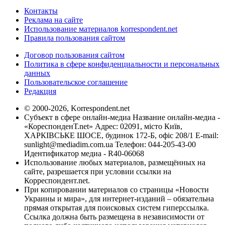
Контакты
Реклама на сайте
Использование материалов korrespondent.net
Правила пользования сайтом
Договор пользования сайтом
Политика в сфере конфиденциальности и персональных
данных
Пользовательское соглашение
Редакция
© 2000-2026, Korrespondent.net
Субъект в сфере онлайн-медиа Название онлайн-медиа -
«КореспонденТ.net» Адрес: 02091, місто Київ,
ХАРКІВСЬКЕ ШОСЕ, будинок 172-Б, офіс 208/1 E-mail:
sunlight@mediadim.com.ua
Телефон: 044-205-43-00
Идентификатор медиа - R40-06068
Использование любых материалов, размещённых на
сайте, разрешается при условии ссылки на
Корреспондент.net.
При копировании материалов со страницы «Новости
Украины и мира», для интернет-изданий – обязательна
прямая открытая для поисковых систем гиперссылка.
Ссылка должна быть размещена в независимости от