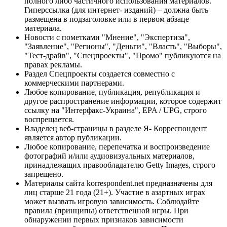
полного либо частичного использования материалов.
Гиперссылка (для интернет- изданий) – должна быть
размещена в подзаголовке или в первом абзаце
материала.
Новости с пометками "Мнение", "Экспертиза",
"Заявление", "Регионы", "Деньги", "Власть", "Выборы",
"Тест-драйв", "Спецпроекты", "Промо" публикуются на
правах рекламы.
Раздел Спецпроекты создается совместно с
коммерческими партнерами.
Любое копирование, публикация, републикация и
другое распространение информации, которое содержит
ссылку на "Интерфакс-Украина", EPA / UPG, строго
воспрещается.
Владелец веб-страницы в разделе Я- Корреспондент
является автор публикации.
Любое копирование, перепечатка и воспроизведение
фотографий и/или аудиовизуальных материалов,
принадлежащих правообладателю Getty Images, строго
запрещено.
Материалы сайта korrespondent.net предназначены для
лиц старше 21 года (21+). Участие в азартных играх
может вызвать игровую зависимость. Соблюдайте
правила (принципы) ответственной игры. При
обнаружении первых признаков зависимости