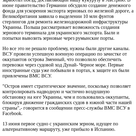
июне правительство Германии обсудило создание денежного
фонда для ускорения экспорта зерновых по железной дороге, а
Великобритания заявила о выделении 10 млн фунтов
стерлингов для ремонта железнодорожной инфраструктуры
Украины. Польша рассматривает возможность создания
зернового терминала для украинского экспорта. Были и
попытки вывозить зерновые через румынские порты.
Но все это не решало проблему, нужны были другие каналы.
ВСУ провели успешную военную операцию по зачистке от
оккупантов острова Змеиный, что позволило обеспечить
перевозки через судовой ход Дунай- Черное море. Первые
иностранные суда уже побывали в портах, к защите их были
привлечены ВМС ВСУ.
"Остров имеет стратегическое значение, поскольку позволяет
контролировать надводную и частично воздушную
обстановку на юге Украины, чем и пользовались оккупанты,
блокируя движение гражданских судов в южной части нашей
страны",- говорится в сообщении пресс-службы ВМС ВСУ в
Facebook.
13 июня первое судно с украинским зерном, идущее по
альтернативному маршруту, уже прибыло в Испанию.