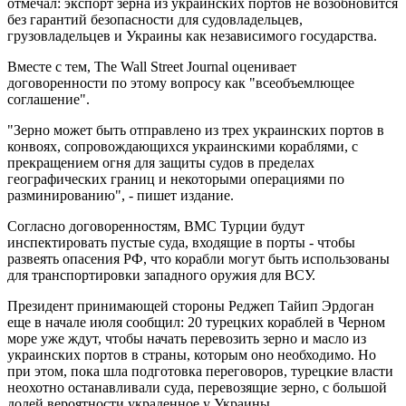
отмечал: экспорт зерна из украинских портов не возобновится
без гарантий безопасности для судовладельцев,
грузовладельцев и Украины как независимого государства.
Вместе с тем, The Wall Street Journal оценивает
договоренности по этому вопросу как "всеобъемлющее
соглашение".
"Зерно может быть отправлено из трех украинских портов в
конвоях, сопровождающихся украинскими кораблями, с
прекращением огня для защиты судов в пределах
географических границ и некоторыми операциями по
разминированию", - пишет издание.
Согласно договоренностям, ВМС Турции будут
инспектировать пустые суда, входящие в порты - чтобы
развеять опасения РФ, что корабли могут быть использованы
для транспортировки западного оружия для ВСУ.
Президент принимающей стороны Реджеп Тайип Эрдоган
еще в начале июля сообщил: 20 турецких кораблей в Черном
море уже ждут, чтобы начать перевозить зерно и масло из
украинских портов в страны, которым оно необходимо. Но
при этом, пока шла подготовка переговоров, турецкие власти
неохотно останавливали суда, перевозящие зерно, с большой
долей вероятности украденное у Украины.