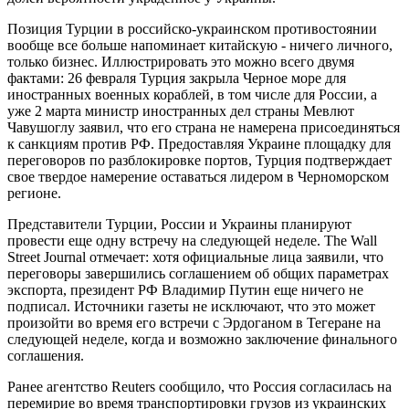
Позиция Турции в российско-украинском противостоянии
вообще все больше напоминает китайскую - ничего личного,
только бизнес. Иллюстрировать это можно всего двумя
фактами: 26 февраля Турция закрыла Черное море для
иностранных военных кораблей, в том числе для России, а
уже 2 марта министр иностранных дел страны Мевлют
Чавушоглу заявил, что его страна не намерена присоединяться
к санкциям против РФ. Предоставляя Украине площадку для
переговоров по разблокировке портов, Турция подтверждает
свое твердое намерение оставаться лидером в Черноморском
регионе.
Представители Турции, России и Украины планируют
провести еще одну встречу на следующей неделе. The Wall
Street Journal отмечает: хотя официальные лица заявили, что
переговоры завершились соглашением об общих параметрах
экспорта, президент РФ Владимир Путин еще ничего не
подписал. Источники газеты не исключают, что это может
произойти во время его встречи с Эрдоганом в Тегеране на
следующей неделе, когда и возможно заключение финального
соглашения.
Ранее агентство Reuters сообщило, что Россия согласилась на
перемирие во время транспортировки грузов из украинских