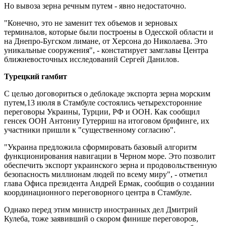
Но вывоза зерна речным путем - явно недостаточно.
"Конечно, это не заменит тех объемов и зерновых
терминалов, которые были построены в Одесской области и
на Днепро-Бугском лимане, от Херсона до Николаева. Это
уникальные сооружения", - констатирует замглавы Центра
ближневосточных исследований Сергей Данилов.
Турецкий гамбит
С целью договориться о деблокаде экспорта зерна морским
путем,13 июля в Стамбуле состоялись четырехсторонние
переговоры Украины, Турции, РФ и ООН. Как сообщил
генсек ООН Антониу Гутерриш на итоговом брифинге, их
участники пришли к "существенному согласию".
"Украина предложила сформировать базовый алгоритм
функционирования навигации в Черном море. Это позволит
обеспечить экспорт украинского зерна и продовольственную
безопасность миллионам людей по всему миру", - отметил
глава Офиса президента Андрей Ермак, сообщив о создании
координационного переговорного центра в Стамбуле.
Однако перед этим министр иностранных дел Дмитрий
Кулеба, тоже заявивший о скором финише переговоров,