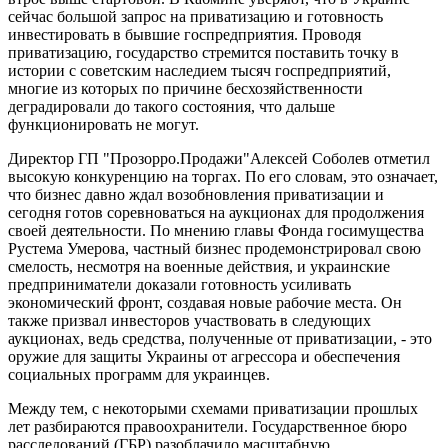
сейчас большой запрос на приватизацию и готовность
инвестировать в бывшие госпредприятия. Проводя
приватизацию, государство стремится поставить точку в
истории с советским наследием тысяч госпредприятий,
многие из которых по причине бесхозяйственности
деградировали до такого состояния, что дальше
функционировать не могут.
Директор ГП "Прозорро.Продажи"Алексей Соболев отметил
высокую конкуренцию на торгах. По его словам, это означает,
что бизнес давно ждал возобновления приватизации и
сегодня готов соревноваться на аукционах для продолжения
своей деятельности. По мнению главы Фонда госимущества
Рустема Умерова, частный бизнес продемонстрировал свою
смелость, несмотря на военные действия, и украинские
предприниматели доказали готовность усиливать
экономический фронт, создавая новые рабочие места. Он
также призвал инвесторов участвовать в следующих
аукционах, ведь средства, полученные от приватизации, - это
оружие для защиты Украины от агрессора и обеспечения
социальных программ для украинцев.
Между тем, с некоторыми схемами приватизации прошлых
лет разбираются правоохранители. Государственное бюро
расследований (ГБР) разоблачило масштабную