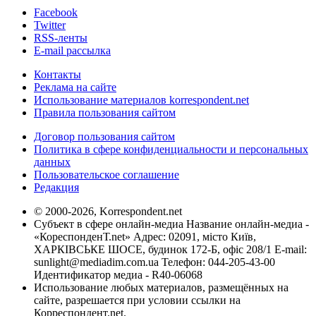
Facebook
Twitter
RSS-ленты
E-mail рассылка
Контакты
Реклама на сайте
Использование материалов korrespondent.net
Правила пользования сайтом
Договор пользования сайтом
Политика в сфере конфиденциальности и персональных
данных
Пользовательское соглашение
Редакция
© 2000-2026, Korrespondent.net
Субъект в сфере онлайн-медиа Название онлайн-медиа -
«КореспонденТ.net» Адрес: 02091, місто Київ,
ХАРКІВСЬКЕ ШОСЕ, будинок 172-Б, офіс 208/1 E-mail:
sunlight@mediadim.com.ua
Телефон: 044-205-43-00
Идентификатор медиа - R40-06068
Использование любых материалов, размещённых на
сайте, разрешается при условии ссылки на
Корреспондент.net.