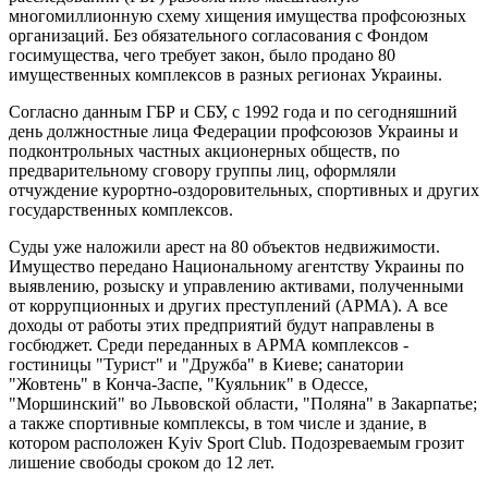
многомиллионную схему хищения имущества профсоюзных
организаций. Без обязательного согласования с Фондом
госимущества, чего требует закон, было продано 80
имущественных комплексов в разных регионах Украины.
Согласно данным ГБР и СБУ, с 1992 года и по сегодняшний
день должностные лица Федерации профсоюзов Украины и
подконтрольных частных акционерных обществ, по
предварительному сговору группы лиц, оформляли
отчуждение курортно-оздоровительных, спортивных и других
государственных комплексов.
Суды уже наложили арест на 80 объектов недвижимости.
Имущество передано Национальному агентству Украины по
выявлению, розыску и управлению активами, полученными
от коррупционных и других преступлений (АРМА). А все
доходы от работы этих предприятий будут направлены в
госбюджет. Среди переданных в АРМА комплексов -
гостиницы "Турист" и "Дружба" в Киеве; санатории
"Жовтень" в Конча-Заспе, "Куяльник" в Одессе,
"Моршинский" во Львовской области, "Поляна" в Закарпатье;
а также спортивные комплексы, в том числе и здание, в
котором расположен Kyiv Sport Club. Подозреваемым грозит
лишение свободы сроком до 12 лет.