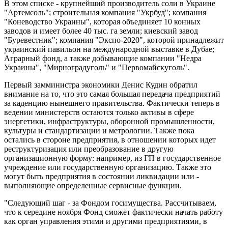
В этом списке - крупнейший производитель соли в Украине
"Артемсоль"; строительная компания "Укрбуд"; компания
"Коневодство Украины", которая объединяет 10 конных
заводов и имеет более 40 тыс. га земли; киевский завод
"Буревестник"; компания "Экспо-2020", которой принадлежит
украинский павильон на международной выставке в Дубае;
Аграрный фонд, а также добывающие компании "Недра
Украины", "Мирноградуголь" и "Первомайскуголь".
Первый замминистра экономики Денис Кудин обратил
внимание на то, что это самая большая передача предприятий
за каденцию нынешнего правительства. Фактически теперь в
ведении министерств остаются только активы в сфере
энергетики, инфраструктуры, оборонной промышленности,
культуры и стандартизации и метрологии. Также пока
остались в стороне предприятия, в отношении которых идет
реструктуризация или преобразование в другую
организационную форму: например, из ГП в государственное
учреждение или государственную организацию. Также это
могут быть предприятия в состоянии ликвидации или -
выполняющие определенные сервисные функции.
"Следующий шаг - за Фондом госимущества. Рассчитываем,
что к середине ноября Фонд сможет фактически начать работу
как орган управления этими и другими предприятиями, в