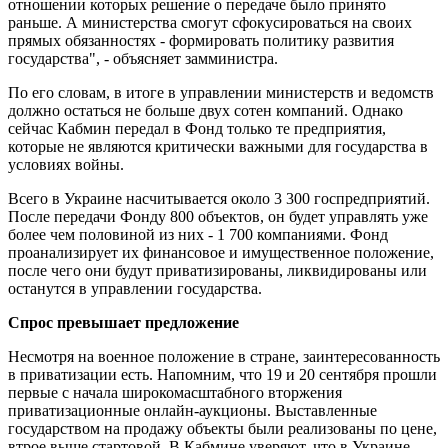
отношении которых решение о передаче было принято
раньше. А министерства смогут сфокусироваться на своих
прямых обязанностях - формировать политику развития
государства", - объясняет замминистра.
По его словам, в итоге в управлении министерств и ведомств
должно остаться не больше двух сотен компаний. Однако
сейчас Кабмин передал в Фонд только те предприятия,
которые не являются критически важными для государства в
условиях войны.
Всего в Украине насчитывается около 3 300 госпредприятий.
После передачи Фонду 800 объектов, он будет управлять уже
более чем половиной из них - 1 700 компаниями. Фонд
проанализирует их финансовое и имущественное положение,
после чего они будут приватизированы, ликвидированы или
останутся в управлении государства.
Спрос превышает предложение
Несмотря на военное положение в стране, заинтересованность
в приватизации есть. Напомним, что 19 и 20 сентября прошли
первые с начала широкомасштабного вторжения
приватизационные онлайн-аукционы. Выставленные
государством на продажу объекты были реализованы по цене,
втрое выше стартовой. В Кабмине уверяют, что в Украине