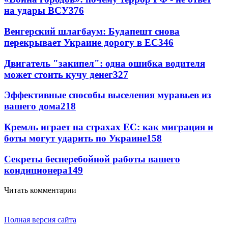
на удары ВСУ
376
Венгерский шлагбаум: Будапешт снова
перекрывает Украине дорогу в ЕС
346
Двигатель "закипел": одна ошибка водителя
может стоить кучу денег
327
Эффективные способы выселения муравьев из
вашего дома
218
Кремль играет на страхах ЕС: как миграция и
боты могут ударить по Украине
158
Секреты бесперебойной работы вашего
кондиционера
149
Читать комментарии
Полная версия сайта